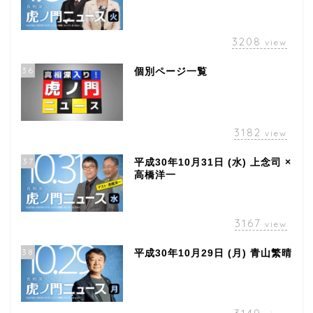
3208
view
36
個別ページ一覧
3182
view
37
平成30年10月31日 (水) 上念司 ×
高橋洋一
3167
view
38
平成30年10月29日 (月) 青山繁晴