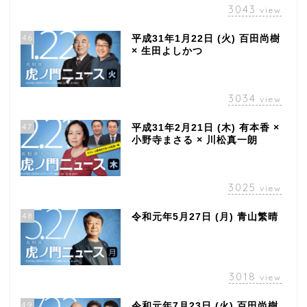
3043
view
46
平成31年1月22日 (火) 百田尚樹
× 生田よしかつ
3034
view
47
平成31年2月21日 (木) 有本香 ×
小野寺まさる × 川松真一朗
3025
view
48
令和元年5月27日 (月) 青山繁晴
3018
view
49
令和元年7月23日 (火) 百田尚樹