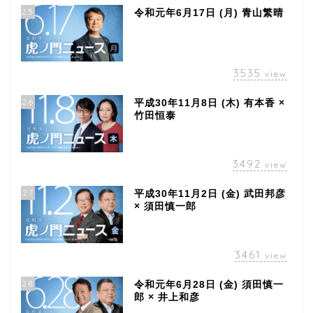
25
令和元年6月17日 (月) 青山繁晴
3535
view
26
平成30年11月8日 (木) 有本香 ×
竹田恒泰
3492
view
27
平成30年11月2日 (金) 武田邦彦
× 須田慎一郎
3461
view
28
令和元年6月28日 (金) 須田慎一
郎 × 井上和彦