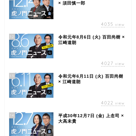
× 須田慎一郎
4035
view
12
令和元年8月6日 (火) 百田尚樹 ×
江崎道朗
4027
view
13
令和元年6月11日 (火) 百田尚樹
× 江崎道朗
4022
view
14
平成30年12月7日 (金) 上念司 ×
大高未貴