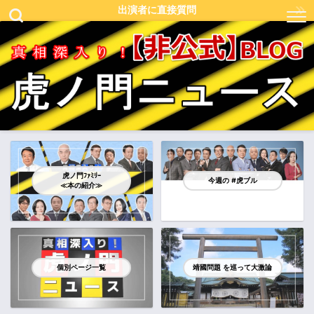
出演者に直接質問
虎ノ門ﾌｧﾐﾘｰ
今週の #虎ブル
≪本の紹介≫
個別ページ一覧
靖國問題 を巡って大激論