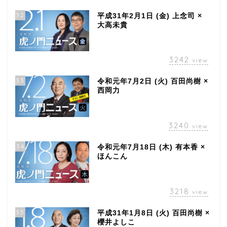
32
平成31年2月1日 (金) 上念司 ×
大高未貴
3242
view
33
令和元年7月2日 (火) 百田尚樹 ×
西岡力
3240
view
34
令和元年7月18日 (木) 有本香 ×
ほんこん
3218
view
35
平成31年1月8日 (火) 百田尚樹 ×
櫻井よしこ