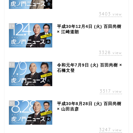
3403
view
29
平成30年12月4日 (火) 百田尚樹
× 江崎道朗
3328
view
30
令和元年7月9日 (火) 百田尚樹 ×
石橋文登
3317
view
31
平成30年8月28日 (火) 百田尚樹
× 山田吉彦
3247
view