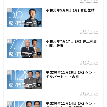
3149
view
39
令和元年5月6日 (月) 青山繁晴
3147
view
40
令和元年7月17日 (水) 井上和彦
× 藤井厳喜
3132
view
41
平成30年11月28日 (水) ケント・
ギルバート × 上念司
3125
view
42
平成30年11月14日 (水) ケント・