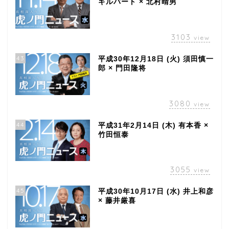
ギルバート × 北村晴男
3103
view
43
平成30年12月18日 (火) 須田慎一
郎 × 門田隆将
3080
view
44
平成31年2月14日 (木) 有本香 ×
竹田恒泰
3055
view
45
平成30年10月17日 (水) 井上和彦
× 藤井厳喜