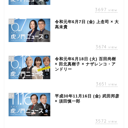
3697
view
22
令和元年6月7日 (金) 上念司 × 大
高未貴
3674
view
23
令和元年6月18日 (火) 百田尚樹
× 田北真樹子 × ナザレンコ・ア
ンドリー
3651
view
24
平成30年11月16日 (金) 武田邦彦
× 須田慎一郎
3572
view