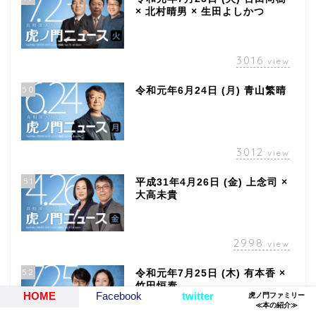
× 北村晴男 × 生田よしかつ
3016
view
50
令和元年6月24日 (月) 青山繁晴
3012
view
51
平成31年4月26日 (金) 上念司 ×
大高未貴
2998
view
52
令和元年7月25日 (木) 有本香 ×
竹田恒泰
HOME
Facebook
twitter
虎ノ門ファミリー
≪本の紹介≫