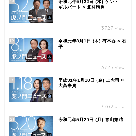
18
令和元年5月22日 (水) ケント・
ギルバート × 北村晴男
3727
view
19
令和元年8月1日 (木) 有本香 × 石
平
3725
view
20
平成31年1月18日 (金) 上念司 ×
大高未貴
3702
view
21
令和元年5月20日 (月) 青山繁晴