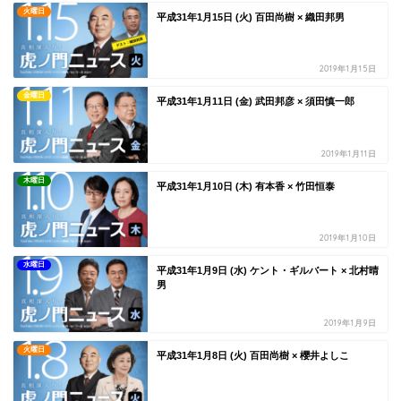
火曜日
平成31年1月15日 (火) 百田尚樹 × 織田邦男
2019年1月15日
金曜日
平成31年1月11日 (金) 武田邦彦 × 須田慎一郎
2019年1月11日
木曜日
平成31年1月10日 (木) 有本香 × 竹田恒泰
2019年1月10日
水曜日
平成31年1月9日 (水) ケント・ギルバート × 北村晴
男
2019年1月9日
火曜日
平成31年1月8日 (火) 百田尚樹 × 櫻井よしこ