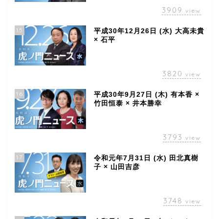
3909
view
15
平成30年12月26日 (水) 大高未貴
× 石平
3820
view
16
平成30年9月27日 (木) 有本香 ×
竹田恒泰 × 井本勝幸
3793
view
17
令和元年7月31日 (水) 田北真樹
子 × 山田吉彦
3748
view