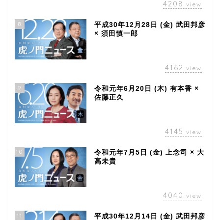
4208
view
8
平成30年12月28日 (金) 武田邦彦
× 須田慎一郎
4162
view
9
令和元年6月20日 (木) 有本香 ×
佐藤正久
4145
view
10
令和元年7月5日 (金) 上念司 × 大
高未貴
4040
view
11
平成30年12月14日 (金) 武田邦彦