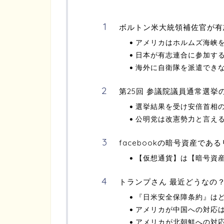
ボルトン米大統領補佐官が有
アメリカはホルムズ海峡
日本が有志連合に参加す
海外に自衛隊を派遣でき
第25回 参議院議員通常選挙
選挙結果を受け安倍首相
公明党は改憲勢力と言え
facebookの暗号資産で
【仮想通貨】は【暗号資
トランプさん 最近どうなの
『日米安全保障条約』は
アメリカが中国への対応
アメリカが北朝鮮への対