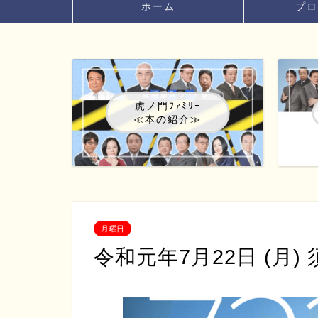
ホーム
プロ
虎ノ門ﾌｧﾐﾘｰ
≪本の紹介≫
月曜日
令和元年7月22日 (月)