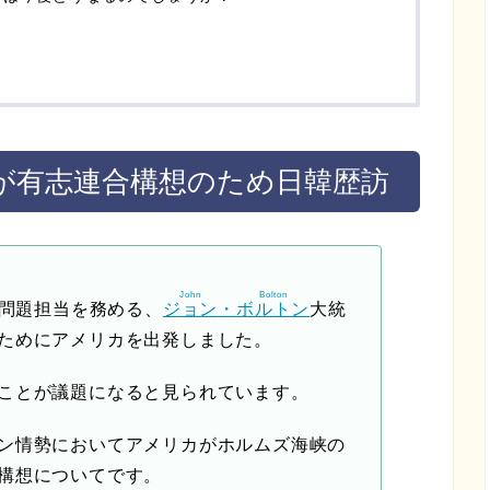
？
が有志連合構想のため日韓歴訪
John
Bolton
障問題担当を務める、
ジョン
・
ボルトン
大統
ためにアメリカを出発しました。
ことが議題になると見られています。
ン情勢においてアメリカがホルムズ海峡の
構想についてです。