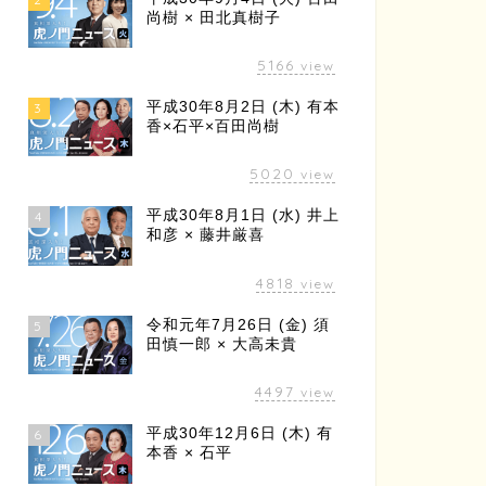
尚樹 × 田北真樹子
5166
view
平成30年8月2日 (木) 有本
3
香×石平×百田尚樹
5020
view
平成30年8月1日 (水) 井上
4
和彦 × 藤井厳喜
4818
view
令和元年7月26日 (金) 須
5
田慎一郎 × 大高未貴
4497
view
平成30年12月6日 (木) 有
6
本香 × 石平