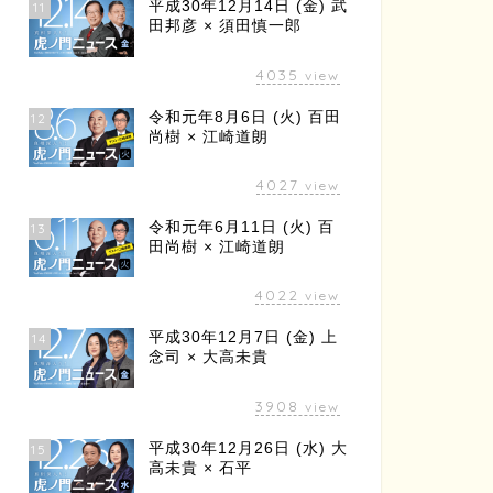
平成30年12月14日 (金) 武
11
田邦彦 × 須田慎一郎
4035
view
令和元年8月6日 (火) 百田
12
尚樹 × 江崎道朗
4027
view
令和元年6月11日 (火) 百
13
田尚樹 × 江崎道朗
4022
view
平成30年12月7日 (金) 上
14
念司 × 大高未貴
3908
view
平成30年12月26日 (水) 大
15
高未貴 × 石平