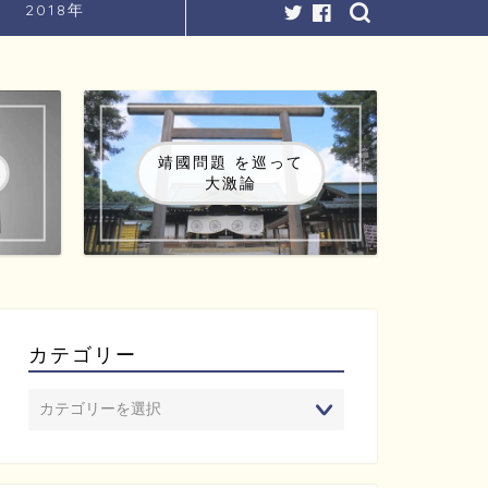
2018年
靖國問題 を巡って
大激論
カテゴリー