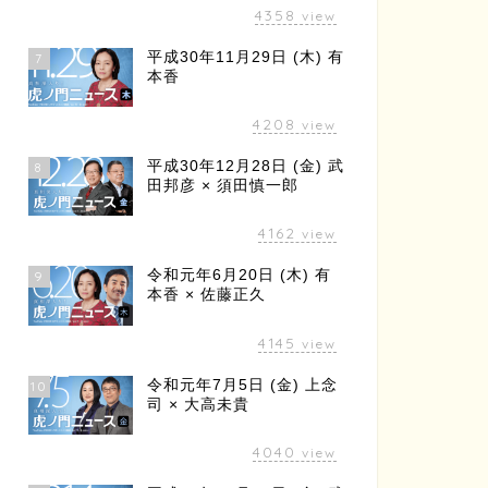
4358
view
平成30年11月29日 (木) 有
7
本香
4208
view
平成30年12月28日 (金) 武
8
田邦彦 × 須田慎一郎
4162
view
令和元年6月20日 (木) 有
9
本香 × 佐藤正久
4145
view
令和元年7月5日 (金) 上念
10
司 × 大高未貴
4040
view