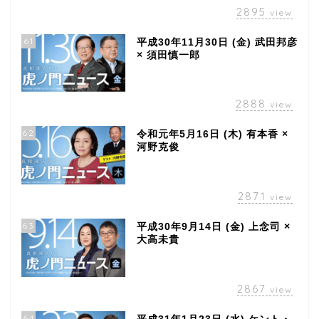
2895
view
61
平成30年11月30日 (金) 武田邦彦
× 須田慎一郎
2888
view
62
令和元年5月16日 (木) 有本香 ×
河野克俊
2871
view
63
平成30年9月14日 (金) 上念司 ×
大高未貴
2867
view
64