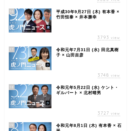
16
平成30年9月27日 (木) 有本香 ×
竹田恒泰 × 井本勝幸
3793
view
17
令和元年7月31日 (水) 田北真樹
子 × 山田吉彦
3748
view
18
令和元年5月22日 (水) ケント・
ギルバート × 北村晴男
3727
view
19
令和元年8月1日 (木) 有本香 × 石
平