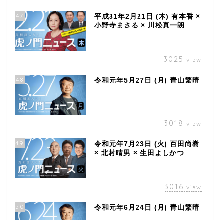
47
平成31年2月21日 (木) 有本香 ×
小野寺まさる × 川松真一朗
3025
view
48
令和元年5月27日 (月) 青山繁晴
3018
view
49
令和元年7月23日 (火) 百田尚樹
× 北村晴男 × 生田よしかつ
3016
view
50
令和元年6月24日 (月) 青山繁晴