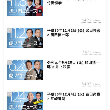
竹田恒泰
3492
view
27
平成30年11月2日 (金) 武田邦彦
× 須田慎一郎
3461
view
28
令和元年6月28日 (金) 須田慎一
郎 × 井上和彦
3403
view
29
平成30年12月4日 (火) 百田尚樹
× 江崎道朗