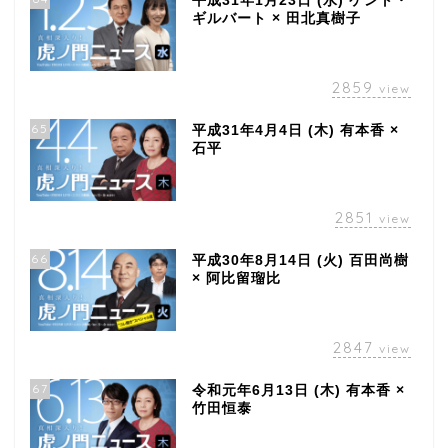
平成31年1月23日 (水) ケント・
ギルバート × 田北真樹子
2859
view
65
平成31年4月4日 (木) 有本香 ×
石平
2851
view
66
平成30年8月14日 (火) 百田尚樹
× 阿比留瑠比
2847
view
67
令和元年6月13日 (木) 有本香 ×
竹田恒泰