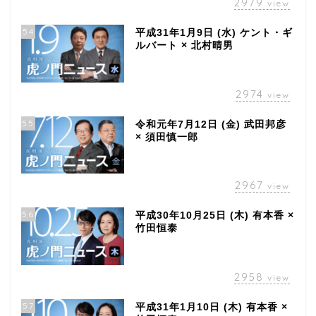
2979
view
54
平成31年1月9日 (水) ケント・ギ
ルバート × 北村晴男
2974
view
55
令和元年7月12日 (金) 武田邦彦
× 須田慎一郎
2967
view
56
平成30年10月25日 (木) 有本香 ×
竹田恒泰
2958
view
57
平成31年1月10日 (木) 有本香 ×