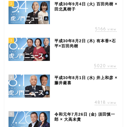
2
平成30年9月4日 (火) 百田尚樹 ×
田北真樹子
5166
view
3
平成30年8月2日 (木) 有本香×石
平×百田尚樹
5020
view
4
平成30年8月1日 (水) 井上和彦 ×
藤井厳喜
4818
view
5
令和元年7月26日 (金) 須田慎一
郎 × 大高未貴