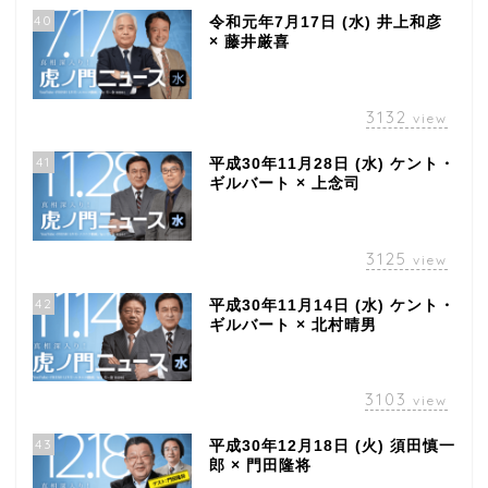
40
令和元年7月17日 (水) 井上和彦
× 藤井厳喜
3132
view
41
平成30年11月28日 (水) ケント・
ギルバート × 上念司
3125
view
42
平成30年11月14日 (水) ケント・
ギルバート × 北村晴男
3103
view
43
平成30年12月18日 (火) 須田慎一
郎 × 門田隆将