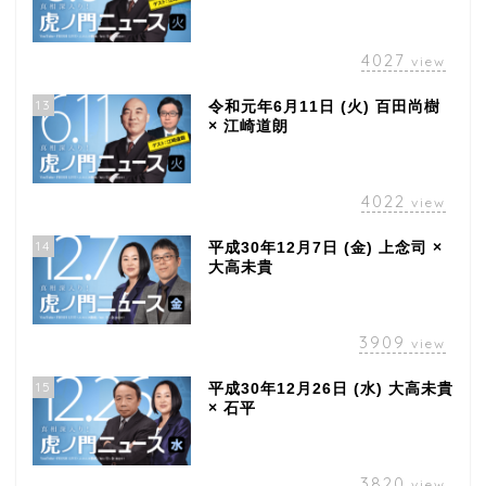
4027
view
13
令和元年6月11日 (火) 百田尚樹
× 江崎道朗
4022
view
14
平成30年12月7日 (金) 上念司 ×
大高未貴
3909
view
15
平成30年12月26日 (水) 大高未貴
× 石平
3820
view