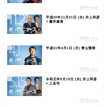
2841
view
68
平成30年11月21日 (水) 井上和彦
× 藤井厳喜
2832
view
69
平成31年4月1日 (月) 青山繁晴
2823
view
70
令和元年5月15日 (水) 井上和彦
× 上念司
2818
view