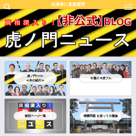
出演者に直接質問
虎ノ門ﾌｧﾐﾘｰ
今週の #虎ブル
≪本の紹介≫
個別ページ一覧
靖國問題 を巡って大激論