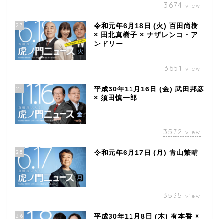
3674
view
23
令和元年6月18日 (火) 百田尚樹
× 田北真樹子 × ナザレンコ・ア
ンドリー
3651
view
24
平成30年11月16日 (金) 武田邦彦
× 須田慎一郎
3572
view
25
令和元年6月17日 (月) 青山繁晴
3535
view
26
平成30年11月8日 (木) 有本香 ×