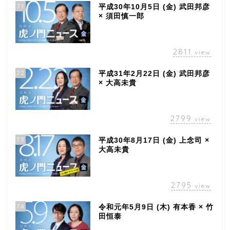
71
平成30年10月5日 (金) 武田邦彦
× 須田慎一郎
2811
view
72
平成31年2月22日 (金) 武田邦彦
× 大高未貴
2799
view
73
平成30年8月17日 (金) 上念司 ×
大高未貴
2795
view
74
令和元年5月9日 (木) 有本香 × 竹
田恒泰