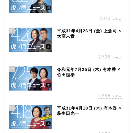
3012
view
51
平成31年4月26日 (金) 上念司 ×
大高未貴
2998
view
52
令和元年7月25日 (木) 有本香 ×
竹田恒泰
2988
view
53
平成31年4月18日 (木) 有本香 ×
萩生田光一