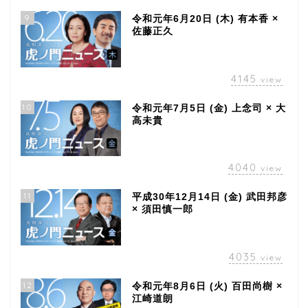
9
令和元年6月20日 (木) 有本香 ×
佐藤正久
4145
view
10
令和元年7月5日 (金) 上念司 × 大
高未貴
4040
view
11
平成30年12月14日 (金) 武田邦彦
× 須田慎一郎
4035
view
12
令和元年8月6日 (火) 百田尚樹 ×
江崎道朗