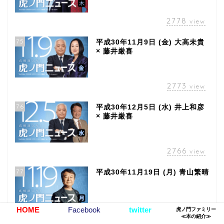
2778
view
75
平成30年11月9日 (金) 大高未貴
× 藤井厳喜
2773
view
76
平成30年12月5日 (水) 井上和彦
× 藤井厳喜
2766
view
77
平成30年11月19日 (月) 青山繁晴
HOME
Facebook
twitter
虎ノ門ファミリー
2752
view
≪本の紹介≫