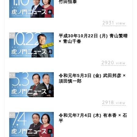
竹田恒泰
2931
view
58
平成30年10月22日 (月) 青山繁晴
× 青山千春
2920
view
59
令和元年5月3日 (金) 武田邦彦 ×
須田慎一郎
2918
view
60
令和元年7月4日 (木) 有本香 × 石
平