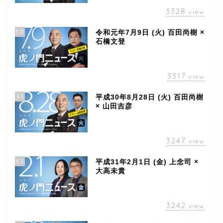
3328
view
30
令和元年7月9日 (火) 百田尚樹 ×
石橋文登
3317
view
31
平成30年8月28日 (火) 百田尚樹
× 山田吉彦
3247
view
32
平成31年2月1日 (金) 上念司 ×
大高未貴
3242
view