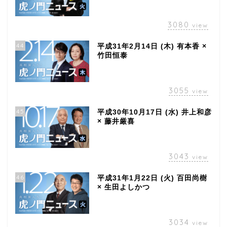
3080
view
44
平成31年2月14日 (木) 有本香 ×
竹田恒泰
3055
view
45
平成30年10月17日 (水) 井上和彦
× 藤井厳喜
3043
view
46
平成31年1月22日 (火) 百田尚樹
× 生田よしかつ
3034
view