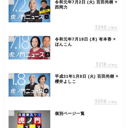
33
令和元年7月2日 (火) 百田尚樹 ×
西岡力
3240
view
34
令和元年7月18日 (木) 有本香 ×
ほんこん
3218
view
35
平成31年1月8日 (火) 百田尚樹 ×
櫻井よしこ
3208
view
36
個別ページ一覧