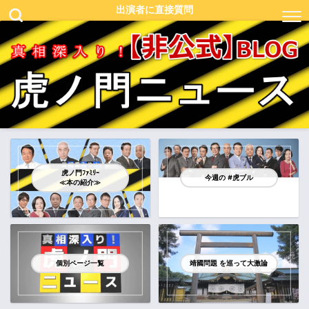
出演者に直接質問
虎ノ門ﾌｧﾐﾘｰ
今週の #虎ブル
≪本の紹介≫
個別ページ一覧
靖國問題 を巡って大激論