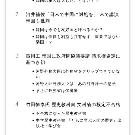
韓国の軍人は大したことない！？
河井補佐「日米で中国に対処を」 米で講演
韓国も批判
韓国は今でも友好国と呼べるのか？
韓国は価値も利益も共有せず、重要ではない
隣国！？
徴用工 韓国に政府間協議要請 請求権協定に
基づき初
河野外務大臣は外務省をグリップできていな
い
河野太郎外務大臣は、あの河野洋平の息子
まさに外務省は伏魔殿
竹田恒泰氏 歴史教科書 文科省の検定不合格
不合格になった歴史教科書
中学歴史教科書 『ともに学ぶ人間の歴史』出
版社：学び舎