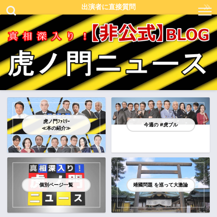
出演者に直接質問
虎ノ門ﾌｧﾐﾘｰ
今週の #虎ブル
≪本の紹介≫
個別ページ一覧
靖國問題 を巡って大激論