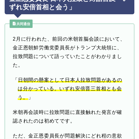
ずれ安倍首相と会う」
共同通信
2月に行われた、前回の米朝首脳会談において、
金正恩朝鮮労働党委員長がトランプ大統領に、
拉致問題について語っていたことがわかりまし
た。
「
日朝間の懸案として日本人拉致問題があるの
は分かっている。いずれ安倍晋三首相とも会
う。
」
米朝再会談時に拉致問題に直接触れた発言が確
認されたのは初めてです。
ただ、金正恩委員長が問題解決にどれ程の意欲