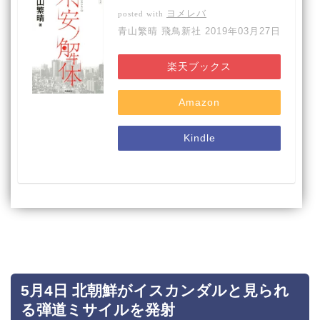
ヨメレバ
posted with
青山繁晴 飛鳥新社 2019年03月27日
楽天ブックス
Amazon
Kindle
5月4日 北朝鮮がイスカンダルと見られ
る弾道ミサイルを発射