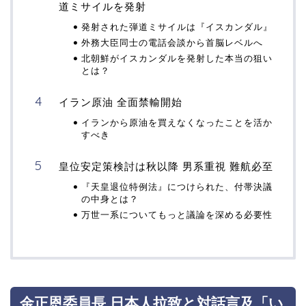
道ミサイルを発射
発射された弾道ミサイルは『イスカンダル』
外務大臣同士の電話会談から首脳レベルへ
北朝鮮がイスカンダルを発射した本当の狙い
とは？
イラン原油 全面禁輸開始
イランから原油を買えなくなったことを活か
すべき
皇位安定策検討は秋以降 男系重視 難航必至
『天皇退位特例法』につけられた、付帯決議
の中身とは？
万世一系についてもっと議論を深める必要性
金正恩委員長 日本人拉致と対話言及「い