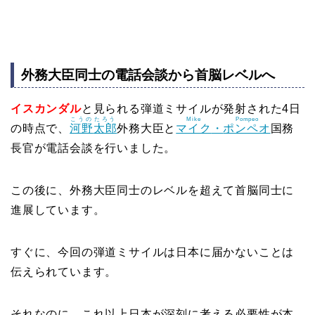
外務大臣同士の電話会談から首脳レベルへ
イスカンダル
と見られる弾道ミサイルが発射された4日
こうの
たろう
Mike
Pompeo
の時点で、
河野
太郎
外務大臣と
マイク
・
ポンペオ
国務
長官が電話会談を行いました。
この後に、外務大臣同士のレベルを超えて首脳同士に
進展しています。
すぐに、今回の弾道ミサイルは日本に届かないことは
伝えられています。
それなのに、これ以上日本が深刻に考える必要性が本