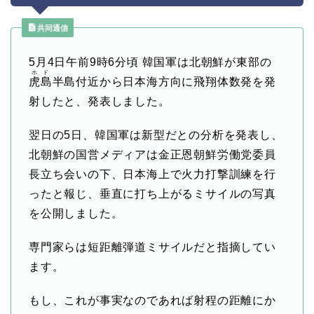
共同通信
5月4日
午前9時6分頃 韓国軍は北朝鮮が東部の
ホド
虎島
半島付近から日本海方向に飛翔体数発を発
射したと、発表しました。
翌日の5日、韓国軍は新型だとの分析を発表し、
北朝鮮の国営メディアは金正恩朝鮮労働党委員
長立ち会いの下、日本海上で火力打撃訓練を行
ったと報じ、垂直に打ち上がるミサイルの写真
を公開しました。
専門家らは短距離弾道ミサイルだと指摘してい
ます。
もし、これが事実なのであれば射程の距離にか