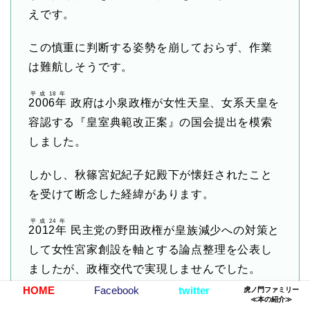
えです。
この慎重に判断する姿勢を崩しておらず、作業
は難航しそうです。
平成18年
2006年
政府は小泉政権が女性天皇、女系天皇を
容認する『皇室典範改正案』の国会提出を模索
しました。
しかし、秋篠宮妃紀子妃殿下が懐妊されたこと
を受けて断念した経緯があります。
平成24年
2012年
民主党の野田政権が皇族減少への対策と
して女性宮家創設を軸とする論点整理を公表し
ましたが、政権交代で実現しませんでした。
HOME
Facebook
twitter
虎ノ門ファミリー
≪本の紹介≫
その際、反対派の急先鋒が安倍首相でした。