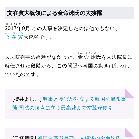
文在寅大統領による金命洙氏の大抜擢
平成29年
2017年
9月 この人事を決定したのは他でもない、
ムン・ジェイン
文在寅
大統領です。
キム・ミョンス
大法院判事の経験がなかった、
金命洙
氏を大法院長に
就任させた段階から、この問題へ韓国の動きは行われ
ていたのです。
[櫻井よしこ]
判事と長官が対立する韓国の異常事
態 司法の頂点に立つ最高裁まで左翼が侵食
[日経新聞]
韓国最高裁長官に人権派の金命洙氏