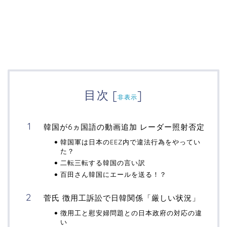
目次
[
]
非表示
韓国が6ヵ国語の動画追加 レーダー照射否定
韓国軍は日本のEEZ内で違法行為をやってい
た？
二転三転する韓国の言い訳
百田さん韓国にエールを送る！？
菅氏 徴用工訴訟で日韓関係「厳しい状況」
徴用工と慰安婦問題との日本政府の対応の違
い