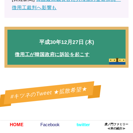
徴用工裁判へ影響も
平成30年12月27日 (木)
徴用工が韓国政府に訴訟を起こす
#キツネのTweet ★拡散希望★
HOME
Facebook
twitter
虎ノ門ファミリー
≪本の紹介≫