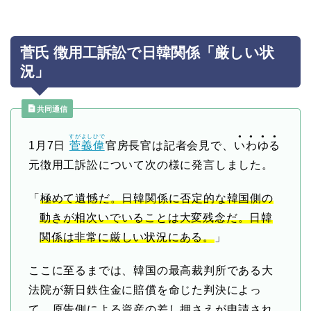
菅氏 徴用工訴訟で日韓関係「厳しい状
況」
共同通信
すが
よしひで
●
●
●
●
1月7日
菅
義偉
官房長官は記者会見で、
い
わ
ゆ
る
元徴用工訴訟について次の様に発言しました。
「
極めて遺憾だ。日韓関係に否定的な韓国側の
動きが相次いでいることは大変残念だ。日韓
関係は非常に厳しい状況にある。
」
ここに至るまでは、韓国の最高裁判所である大
法院が新日鉄住金に賠償を命じた判決によっ
て、原告側による資産の差し押さえが申請され