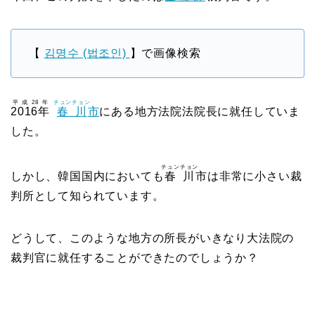
【
김명수 (법조인)
】で画像検索
平成28年
チュンチョン
2016年
春川
市
にある地方法院法院長に就任していま
した。
チュンチョン
しかし、韓国国内においても
春川
市は非常に小さい裁
判所として知られています。
どうして、このような地方の所長がいきなり大法院の
裁判官に就任することができたのでしょうか？