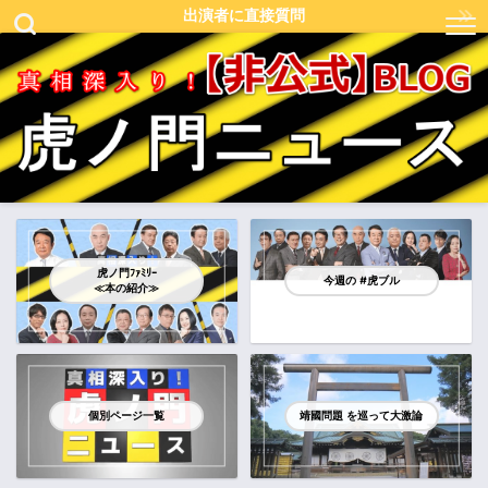
出演者に直接質問
虎ノ門ﾌｧﾐﾘｰ
今週の #虎ブル
≪本の紹介≫
個別ページ一覧
靖國問題 を巡って大激論