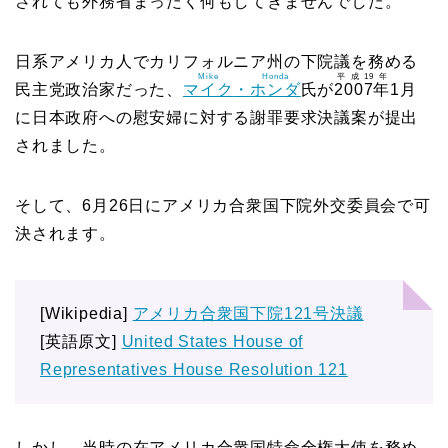
されても外務省まったく何もしてきませんでした。
日系アメリカ人でカリフォルニア州の下院議を務める
Mike
Honda
平成19年
民主党政治家だった、
マイク
・
ホンダ
氏が
2007年
1月
に日本政府への慰安婦に対する謝罪要求決議案が提出
されました。
そして、6月26日にアメリカ合衆国下院外交委員会で可
決されます。
[Wikipedia]
アメリカ合衆国下院121号決議
[英語原文]
United States House of
Representatives House Resolution 121
しかし、当時の在アメリカ合衆国特命全権大使を務め