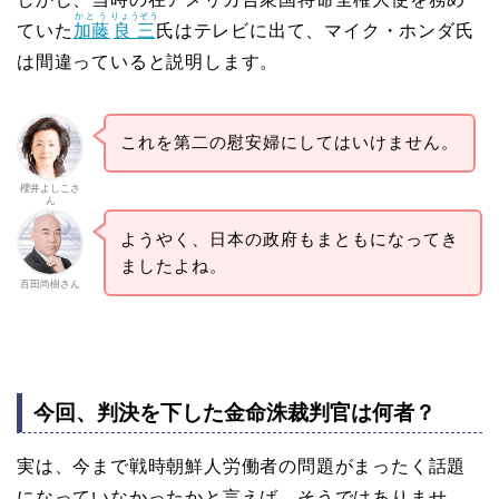
かとう
りょうぞう
ていた
加藤
良三
氏はテレビに出て、マイク・ホンダ氏
は間違っていると説明します。
これを第二の慰安婦にしてはいけません。
櫻井よしこさ
ん
ようやく、日本の政府もまともになってき
ましたよね。
百田尚樹さん
今回、判決を下した金命洙裁判官は何者？
実は、今まで戦時朝鮮人労働者の問題がまったく話題
になっていなかったかと言えば、そうではありませ