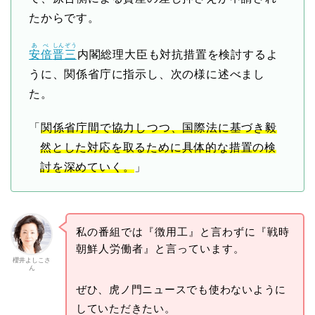
たからです。
あべ
しんぞう
安倍
晋三
内閣総理大臣も対抗措置を検討するよ
うに、関係省庁に指示し、次の様に述べまし
た。
「
関係省庁間で協力しつつ、国際法に基づき毅
然とした対応を取るために具体的な措置の検
討を深めていく。
」
私の番組では『徴用工』と言わずに『戦時
朝鮮人労働者』と言っています。
櫻井よしこさ
ん
ぜひ、虎ノ門ニュースでも使わないように
していただきたい。