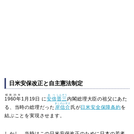
日米安保改正と自主憲法制定
昭和35年
あべ
しんぞう
1960年
1月19日 に
安倍
晋三
内閣総理大臣の祖父にあた
きし
のぶすけ
る、当時の総理だった
岸
信介
氏が
日米安全保障条約
を
結ぶことを実現させます。
しかし、当時はこの日米安保改正のために日本の若者