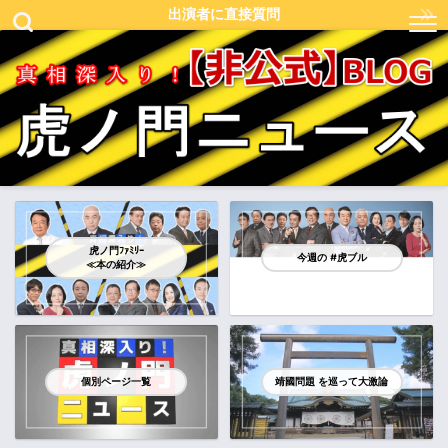
出演者に直接質問
虎ノ門ﾌｧﾐﾘｰ
今週の #虎ブル
≪本の紹介≫
個別ページ一覧
靖國問題 を巡って大激論