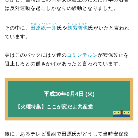
は反対運動を起こしかなりの騒動となりました。
たはら
そういちろう
ちくし
てつや
その中に、
田原
総一朗
氏や
筑紫
哲也
氏がいたと言われ
ています。
実はこのバックにはソ連の
コミンテルン
が安保改正を
阻止しろとの働きかけがあったと言われています。
平成30年9月4日 (火)
【火曜特集】ここが変だよ共産党
後に、あるテレビ番組で田原氏がどうして当時安保改