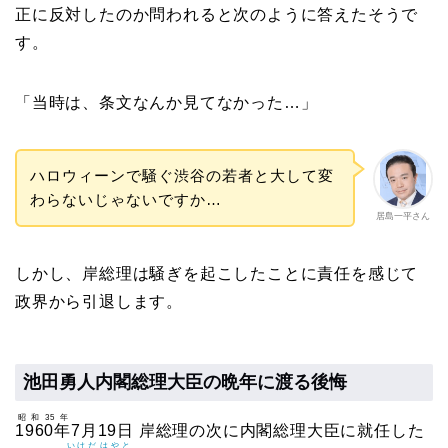
正に反対したのか問われると次のように答えたそうで
す。
「当時は、条文なんか見てなかった…」
ハロウィーンで騒ぐ渋谷の若者と大して変
わらないじゃないですか…
居島一平さん
しかし、岸総理は騒ぎを起こしたことに責任を感じて
政界から引退します。
池田勇人内閣総理大臣の晩年に渡る後悔
昭和35年
1960年
7月19日 岸総理の次に内閣総理大臣に就任した
いけだ
はやと