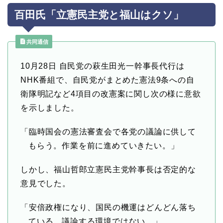
百田氏「立憲民主党と福山はクソ」
共同通信
10月28日 自民党の萩生田光一幹事長代行は
NHK番組で、自民党がまとめた憲法9条への自
衛隊明記など4項目の改憲案に関し次の様に意欲
を示しました。
「臨時国会の憲法審査会で各党の議論に供して
もらう。作業を前に進めていきたい。」
しかし、福山哲郎立憲民主党幹事長は否定的な
意見でした。
「安倍政権になり、国民の機運はどんどん落ち
ている。議論する環境ではない。」