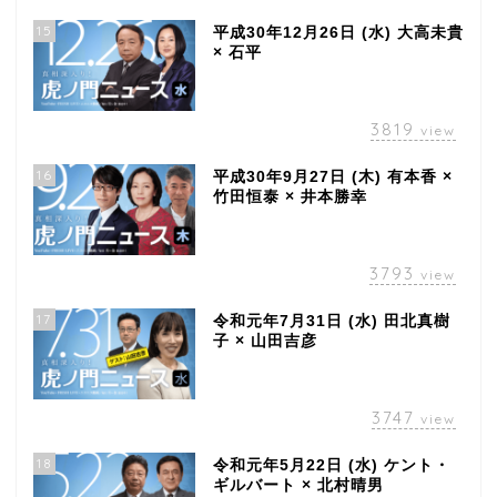
15
平成30年12月26日 (水) 大高未貴
× 石平
3819
view
16
平成30年9月27日 (木) 有本香 ×
竹田恒泰 × 井本勝幸
3793
view
17
令和元年7月31日 (水) 田北真樹
子 × 山田吉彦
3747
view
18
令和元年5月22日 (水) ケント・
ギルバート × 北村晴男