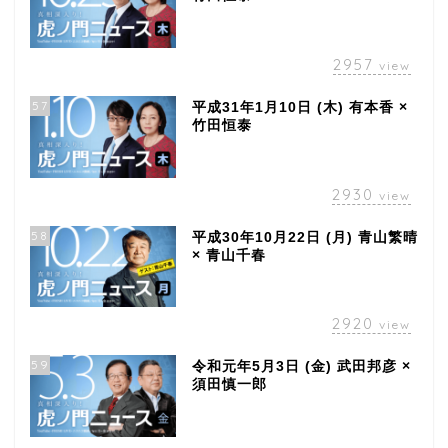
2957
view
57
平成31年1月10日 (木) 有本香 ×
竹田恒泰
2930
view
58
平成30年10月22日 (月) 青山繁晴
× 青山千春
2920
view
59
令和元年5月3日 (金) 武田邦彦 ×
須田慎一郎