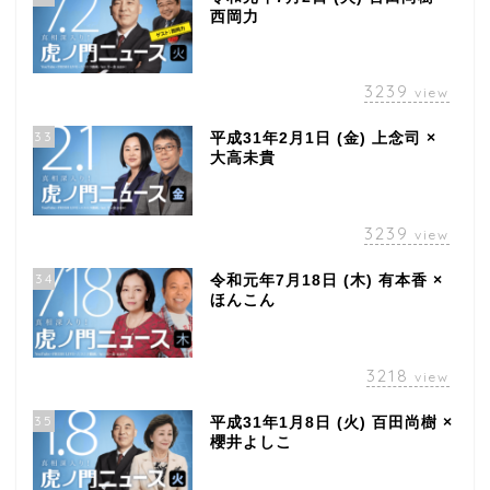
西岡力
3239
view
33
平成31年2月1日 (金) 上念司 ×
大高未貴
3239
view
34
令和元年7月18日 (木) 有本香 ×
ほんこん
3218
view
35
平成31年1月8日 (火) 百田尚樹 ×
櫻井よしこ