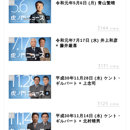
39
令和元年5月6日 (月) 青山繁晴
3144
view
40
令和元年7月17日 (水) 井上和彦
× 藤井厳喜
3131
view
41
平成30年11月28日 (水) ケント・
ギルバート × 上念司
3125
view
42
平成30年11月14日 (水) ケント・
ギルバート × 北村晴男