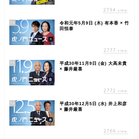
2794
view
74
令和元年5月9日 (木) 有本香 × 竹
田恒泰
2777
view
75
平成30年11月9日 (金) 大高未貴
× 藤井厳喜
2772
view
76
平成30年12月5日 (水) 井上和彦
× 藤井厳喜
2766
view