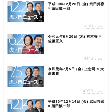
8
平成30年12月28日 (金) 武田邦彦
× 須田慎一郎
4161
view
9
令和元年6月20日 (木) 有本香 ×
佐藤正久
4143
view
10
令和元年7月5日 (金) 上念司 × 大
高未貴
4039
view
11
平成30年12月14日 (金) 武田邦彦
× 須田慎一郎