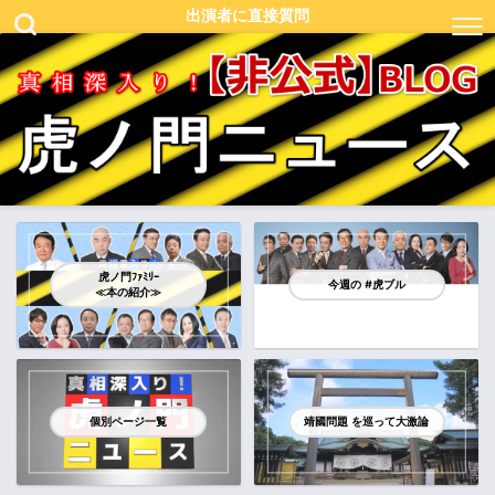
出演者に直接質問
虎ノ門ﾌｧﾐﾘｰ
今週の #虎ブル
≪本の紹介≫
個別ページ一覧
靖國問題 を巡って大激論