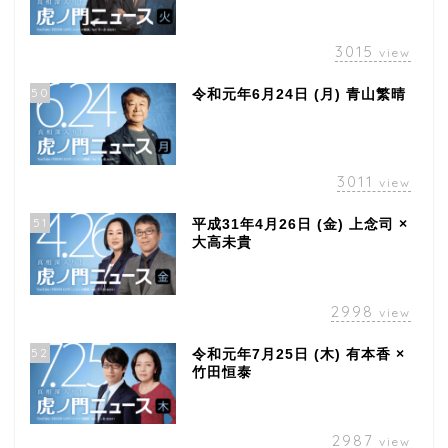
3015
view
50
令和元年6月24日 (月) 青山繁晴
3011
view
51
平成31年4月26日 (金) 上念司 ×
大高未貴
2998
view
52
令和元年7月25日 (木) 有本香 ×
竹田恒泰
2987
view