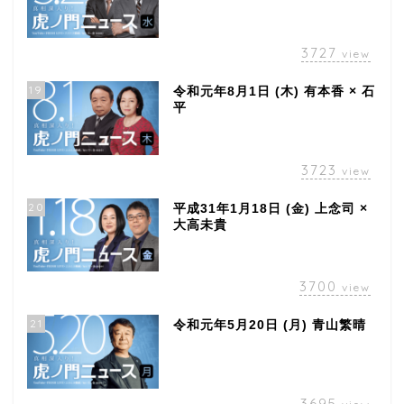
3727
view
19
令和元年8月1日 (木) 有本香 × 石
平
3723
view
20
平成31年1月18日 (金) 上念司 ×
大高未貴
3700
view
21
令和元年5月20日 (月) 青山繁晴
3695