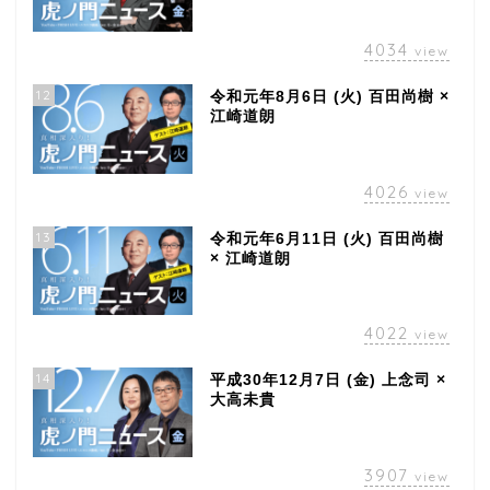
4034
view
12
令和元年8月6日 (火) 百田尚樹 ×
江崎道朗
4026
view
13
令和元年6月11日 (火) 百田尚樹
× 江崎道朗
4022
view
14
平成30年12月7日 (金) 上念司 ×
大高未貴
3907
view