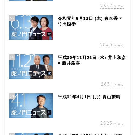
2847
view
67
令和元年6月13日 (木) 有本香 ×
竹田恒泰
2840
view
68
平成30年11月21日 (水) 井上和彦
× 藤井厳喜
2831
view
69
平成31年4月1日 (月) 青山繁晴
2823
view