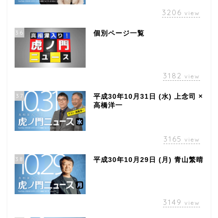
3206
view
36
個別ページ一覧
3182
view
37
平成30年10月31日 (水) 上念司 ×
高橋洋一
3165
view
38
平成30年10月29日 (月) 青山繁晴
3149
view