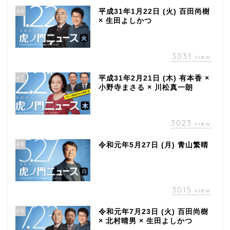
46
平成31年1月22日 (火) 百田尚樹
× 生田よしかつ
3031
view
47
平成31年2月21日 (木) 有本香 ×
小野寺まさる × 川松真一朗
3023
view
48
令和元年5月27日 (月) 青山繁晴
3015
view
49
令和元年7月23日 (火) 百田尚樹
× 北村晴男 × 生田よしかつ