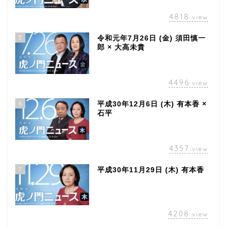
4818
view
5
令和元年7月26日 (金) 須田慎一
郎 × 大高未貴
4496
view
6
平成30年12月6日 (木) 有本香 ×
石平
4357
view
7
平成30年11月29日 (木) 有本香
4208
view