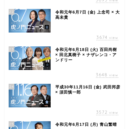
view
22
令和元年6月7日 (金) 上念司 × 大
高未貴
3674
view
23
令和元年6月18日 (火) 百田尚樹
× 田北真樹子 × ナザレンコ・ア
ンドリー
3648
view
24
平成30年11月16日 (金) 武田邦彦
× 須田慎一郎
3572
view
25
令和元年6月17日 (月) 青山繁晴