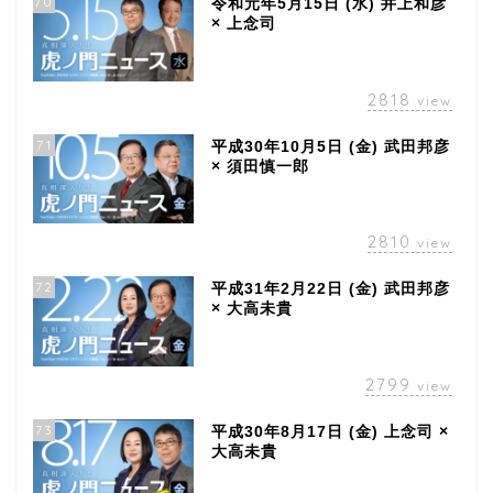
70
令和元年5月15日 (水) 井上和彦
× 上念司
2818
view
71
平成30年10月5日 (金) 武田邦彦
× 須田慎一郎
2810
view
72
平成31年2月22日 (金) 武田邦彦
× 大高未貴
2799
view
73
平成30年8月17日 (金) 上念司 ×
大高未貴