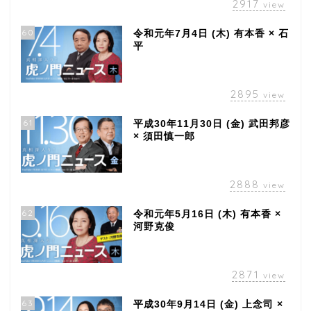
2917
view
60
令和元年7月4日 (木) 有本香 × 石
平
2895
view
61
平成30年11月30日 (金) 武田邦彦
× 須田慎一郎
2888
view
62
令和元年5月16日 (木) 有本香 ×
河野克俊
2871
view
63
平成30年9月14日 (金) 上念司 ×