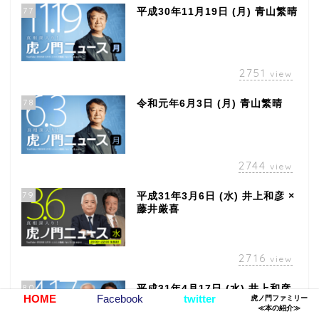
77
平成30年11月19日 (月) 青山繁晴
2751
view
78
令和元年6月3日 (月) 青山繁晴
2744
view
79
平成31年3月6日 (水) 井上和彦 ×
藤井厳喜
2716
view
80
平成31年4月17日 (水) 井上和彦
HOME
Facebook
twitter
虎ノ門ファミリー
× 藤井厳喜
≪本の紹介≫