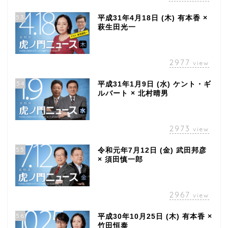
53
平成31年4月18日 (木) 有本香 ×
萩生田光一
2977
view
54
平成31年1月9日 (水) ケント・ギ
ルバート × 北村晴男
2973
view
55
令和元年7月12日 (金) 武田邦彦
× 須田慎一郎
2967
view
56
平成30年10月25日 (木) 有本香 ×
竹田恒泰