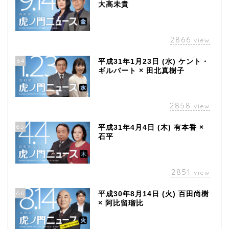
大高未貴
2866
view
64
平成31年1月23日 (水) ケント・
ギルバート × 田北真樹子
2858
view
65
平成31年4月4日 (木) 有本香 ×
石平
2851
view
66
平成30年8月14日 (火) 百田尚樹
× 阿比留瑠比