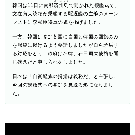
チェジュド
韓国は11日に南部
済州島
で開かれた観艦式で、
文在寅大統領が乗艦する駆逐艦の左舷のメーン
マストに李舜臣将軍の旗を掲げました。
一方、韓国は参加各国に自国と韓国の国旗のみ
を艦艇に掲げるよう要請しましたが自ら矛盾す
る対応をとり、政府は在韓、在日両大使館を通
じ残念だと申し入れをしました。
日本は「自衛艦旗の掲揚は義務だ」と主張し、
今回の観艦式への参加を見送る形になりまし
た。