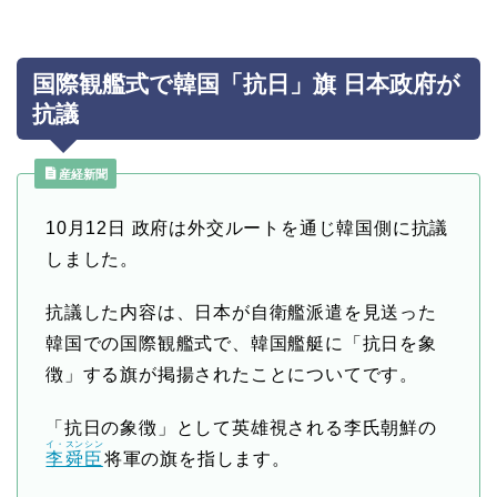
国際観艦式で韓国「抗日」旗 日本政府が
抗議
産経新聞
10月12日 政府は外交ルートを通じ韓国側に抗議
しました。
抗議した内容は、日本が自衛艦派遣を見送った
韓国での国際観艦式で、韓国艦艇に「抗日を象
徴」する旗が掲揚されたことについてです。
「抗日の象徴」として英雄視される李氏朝鮮の
イ・スンシン
李舜臣
将軍の旗を指します。