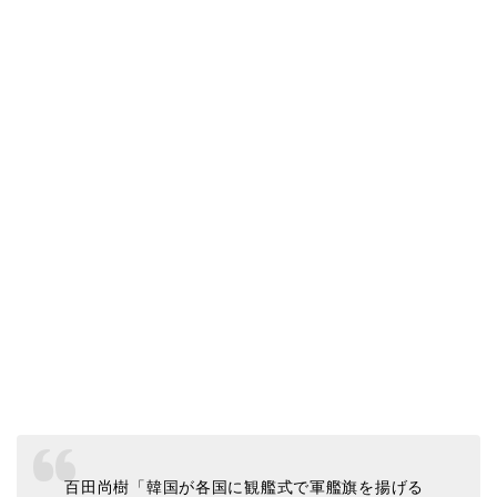
百田尚樹「韓国が各国に観艦式で軍艦旗を揚げる