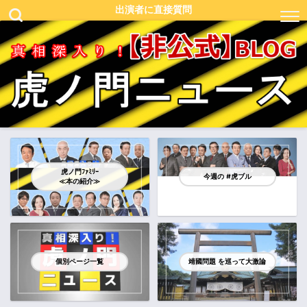
出演者に直接質問
虎ノ門ﾌｧﾐﾘｰ
今週の #虎ブル
≪本の紹介≫
個別ページ一覧
靖國問題 を巡って大激論