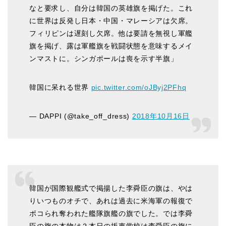
なと要求し、自分は韓国の英雄旗を掲げた。これ
に世界は反発し日本・中国・マレーシアは欠席。
フィリピンは遅刻し欠席。他は要請を無視し軍艦
旗を掲げ、露は軍艦旗を戦闘状態を意味するメイ
ンマストに。シンガポールは喪を示す半旗」
韓国に呆れる世界
pic.twitter.com/oJByj2PFhq
— DAPPI (@take_off_dress)
2018年10月16日
韓国が国際観艦式で掲揚した李舜臣の旗は、やは
りいつものオチで、あれは過去に米海軍の報復で
ボコられ奪われた艦隊旗艦の旗でした。では李舜