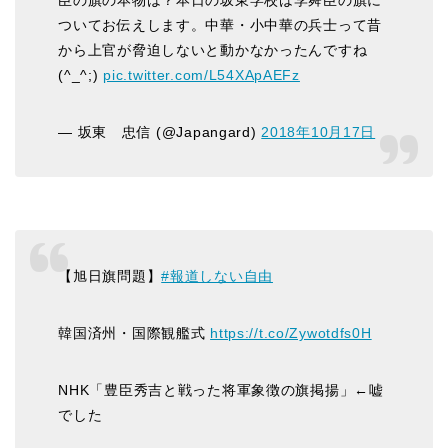
臣の旗の本物は？本日の坂東学校は李舜臣の旗に
ついてお伝えします。中華・小中華の兵士って昔
から上官が脅迫しないと動かなかったんですね
(^_^;)
pic.twitter.com/L54XApAEFz
— 坂東 忠信 (@Japangard)
2018年10月17日
【旭日旗問題】
#報道しない自由
韓国済州・国際観艦式
https://t.co/Zywotdfs0H
NHK「豊臣秀吉と戦った将軍象徴の旗掲揚」←嘘
でした