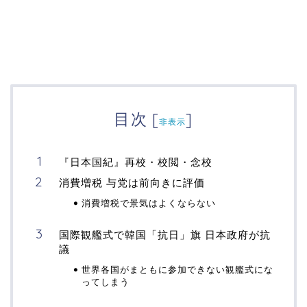
目次
[
]
非表示
『日本国紀』再校・校閲・念校
消費増税 与党は前向きに評価
消費増税で景気はよくならない
国際観艦式で韓国「抗日」旗 日本政府が抗
議
世界各国がまともに参加できない観艦式にな
ってしまう