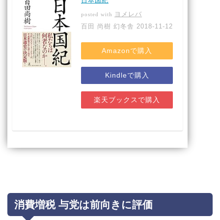
日本国紀
ヨメレバ
posted with
百田 尚樹 幻冬舎 2018-11-12
Amazonで購入
Kindleで購入
楽天ブックスで購入
消費増税 与党は前向きに評価