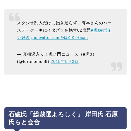
スタジオ乱入だけに飽き足らず、有本さんのバー
スデーケーキにイタズラを施す62歳児
#虎8
#ボイ
ン好き
pic.twitter.com/RJZIKrH5cm
— 真相深入り！虎ノ門ニュース（#虎8）
(@toranomon8)
2018年8月2日
石破氏「総裁選よろしく」 岸田氏 石原
氏らと会合