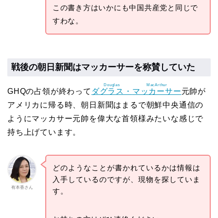
この書き方はいかにも中国共産党と同じで
すわな。
戦後の朝日新聞はマッカーサーを称賛していた
Douglas
MacArthur
GHQの占領が終わって
ダグラス・
マッカーサー
元帥が
アメリカに帰る時、朝日新聞はまるで朝鮮中央通信の
ようにマッカサー元帥を偉大な首領様みたいな感じで
持ち上げています。
どのようなことが書かれているかは情報は
入手しているのですが、現物を探していま
有本香さん
す。