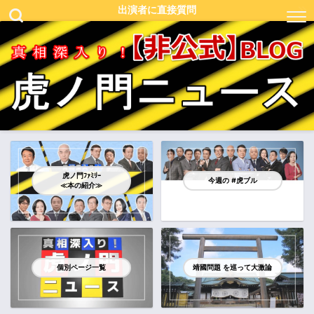
出演者に直接質問
虎ノ門ﾌｧﾐﾘｰ
今週の #虎ブル
≪本の紹介≫
個別ページ一覧
靖國問題 を巡って大激論