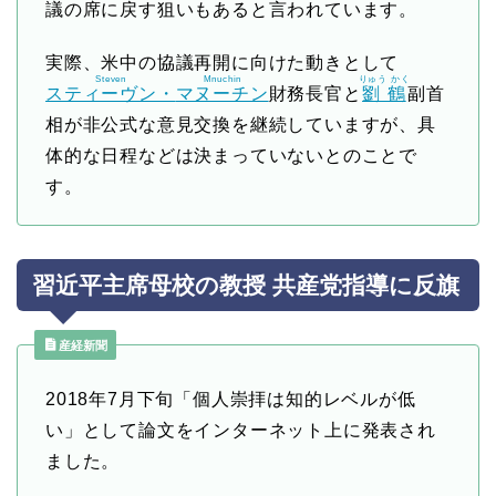
議の席に戻す狙いもあると言われています。
実際、米中の協議再開に向けた動きとして
Steven
Mnuchin
りゅう かく
スティーヴン・
マヌーチン
財務長官と
劉鶴
副首
相が非公式な意見交換を継続していますが、具
体的な日程などは決まっていないとのことで
す。
習近平主席母校の教授 共産党指導に反旗
産経新聞
2018年7月下旬「個人崇拝は知的レベルが低
い」として論文をインターネット上に発表され
ました。