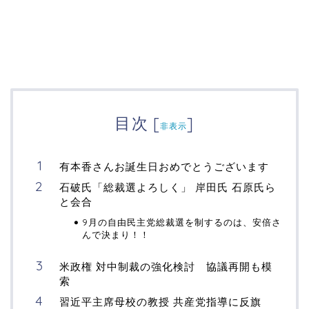
目次
[
]
非表示
有本香さんお誕生日おめでとうございます
石破氏「総裁選よろしく」 岸田氏 石原氏ら
と会合
9月の自由民主党総裁選を制するのは、安倍さ
んで決まり！！
米政権 対中制裁の強化検討 協議再開も模
索
習近平主席母校の教授 共産党指導に反旗