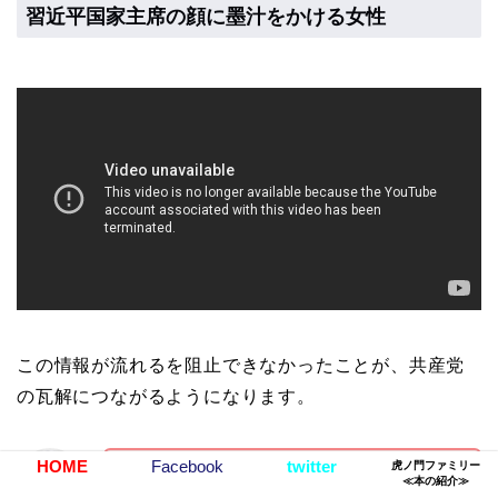
習近平国家主席の顔に墨汁をかける女性
この情報が流れるを阻止できなかったことが、共産党
の瓦解につながるようになります。
HOME
Facebook
twitter
虎ノ門ファミリー
習近平に後3年間は国家主席やってもらい
≪本の紹介≫