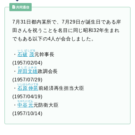
共同通信
7月31日都内某所で、7月29日が誕生日である岸
田さんを祝うことを名目に同じ昭和32年生まれ
でもある以下の4人が会合しました。
いしば
しげる
・
石破
茂
元幹事長
(1957/02/04)
きしだ
ふみお
・
岸田
文雄
政調会長
(1957/07/29)
いしはら
のぶてる
・
石原
伸晃
前経済再生担当大臣
(1957/04/19)
なかたに
げん
・
中谷
元
元防衛大臣
(1957/10/14)