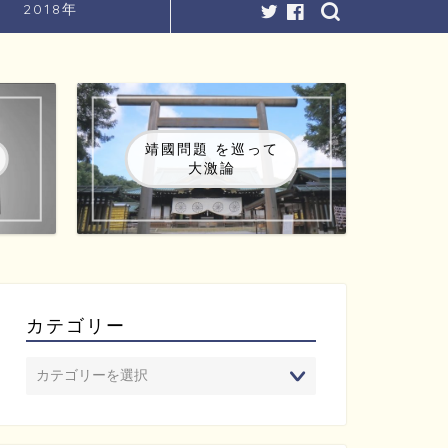
2018年
靖國問題 を巡って
大激論
カテゴリー