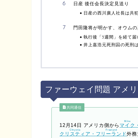
日産 後任会長決定見送り
日産の西川廣人社長は共
門田隆将が明かす、オウムの
執行後「3週間」を経て届
井上嘉浩元死刑囚の死刑
ファーウェイ問題 アメリ
共同通信
Mike
12月14日
アメリカ側から
マイク
Chrystia
Freeland
クリスティア
・
フリーランド
外務