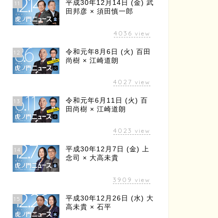
平成30年12月14日 (金) 武
11
田邦彦 × 須田慎一郎
4036
view
令和元年8月6日 (火) 百田
12
尚樹 × 江崎道朗
4027
view
令和元年6月11日 (火) 百
13
田尚樹 × 江崎道朗
4023
view
平成30年12月7日 (金) 上
14
念司 × 大高未貴
3909
view
平成30年12月26日 (水) 大
15
高未貴 × 石平