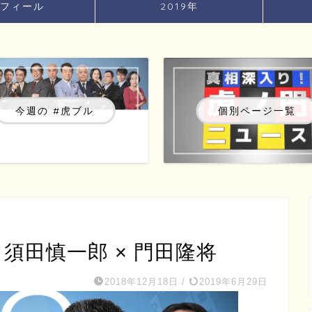
フィール
2019年
今週の #虎ブル
個別ページ一覧
) 須田慎一郎 × 門田隆将
2018年12月18日
/
2019年6月29日