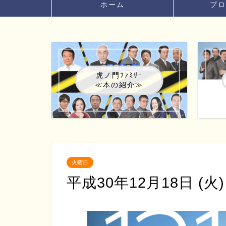
ホーム
プロ
虎ノ門ﾌｧﾐﾘｰ
≪本の紹介≫
火曜日
平成30年12月18日 (火