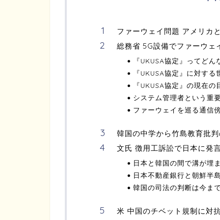
ファーウェイ問題 アメリカ
総務省 5G設備でファーウェ
『UKUSA協定』ってどん
『UKUSA協定』に対す
『UKUSA協定』の現在の
システム管理者という重
ファーウェイを巡る通信
韓国の中学から竹島教育批判
文氏 徴用工訴訟で日本に発
日本と韓国の間で溝が埋
日本不動産銀行と朝鮮半
韓国の司法の判断は今ま
米 中国のチベット規制に対