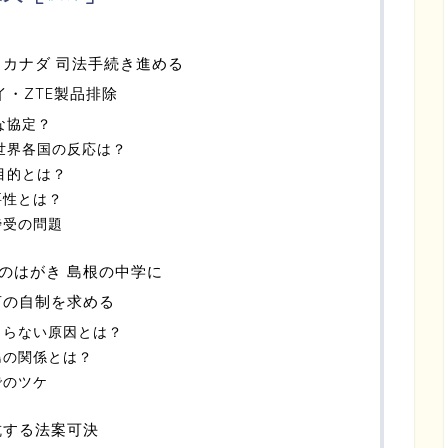
とカナダ 司法手続き進める
イ・ZTE製品排除
な協定？
る世界各国の反応は？
目的とは？
要性とは？
傍受の問題
のはがき 島根の中学に
言の自制を求める
まらない原因とは？
島の関係とは？
でのツケ
抗する法案可決