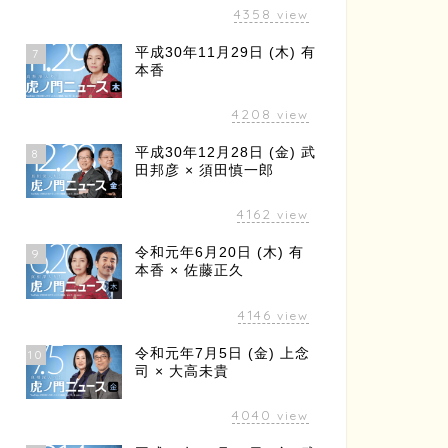
4358
view
平成30年11月29日 (木) 有
7
本香
4208
view
平成30年12月28日 (金) 武
8
田邦彦 × 須田慎一郎
4162
view
令和元年6月20日 (木) 有
9
本香 × 佐藤正久
4146
view
令和元年7月5日 (金) 上念
10
司 × 大高未貴
4040
view