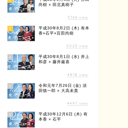
尚樹 × 田北真樹子
5166
view
平成30年8月2日 (木) 有本
3
香×石平×百田尚樹
5023
view
平成30年8月1日 (水) 井上
4
和彦 × 藤井厳喜
4818
view
令和元年7月26日 (金) 須
5
田慎一郎 × 大高未貴
4497
view
平成30年12月6日 (木) 有
6
本香 × 石平