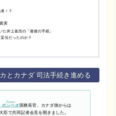
犯者！？
真実
いた井上嘉浩の「最後の手紙」
は妥当だったのか？
カとカナダ 司法手続き進める
Pompeo
・
ポンペオ
国務長官、カナダ側からは
大臣で共同記者会見を開きました。