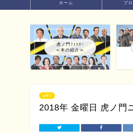
ホーム
プロ
虎ノ門ﾌｧﾐﾘｰ
≪本の紹介≫
金曜日
2018年 金曜日 虎ノ