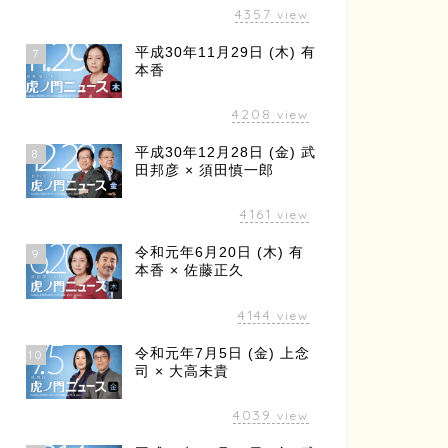
4357
view
平成30年11月29日 (木) 有
7
本香
4208
view
平成30年12月28日 (金) 武
8
田邦彦 × 須田慎一郎
4161
view
令和元年6月20日 (木) 有
9
本香 × 佐藤正久
4144
view
令和元年7月5日 (金) 上念
10
司 × 大高未貴
4039
view