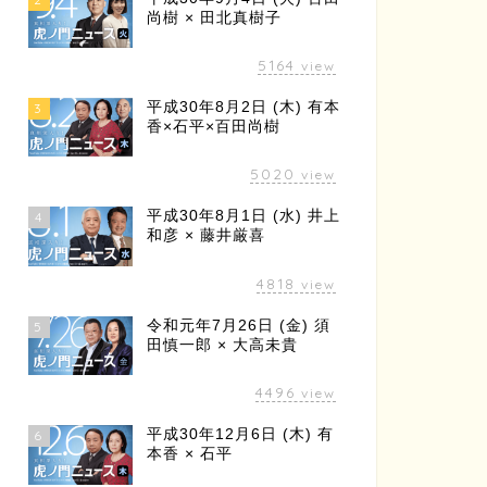
尚樹 × 田北真樹子
5164
view
平成30年8月2日 (木) 有本
3
香×石平×百田尚樹
5020
view
平成30年8月1日 (水) 井上
4
和彦 × 藤井厳喜
4818
view
令和元年7月26日 (金) 須
5
田慎一郎 × 大高未貴
4496
view
平成30年12月6日 (木) 有
6
本香 × 石平