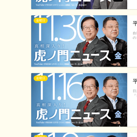
金曜日
自
の
金曜日
日
『