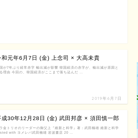
令和元年6月7日 (金) 上念司 × 大高未貴
国が7年ぶり経常赤字 輸出減が影響 韓国経済の赤字が、輸出減が原因と
る理由 今回の、韓国経済がここまで落ち込んだ …
2019年6月7日
平成30年12月28日 (金) 武田邦彦 × 須田慎一郎
ラ金トリオのリーダーの御父上『維新と科学』著：武田楠雄 維新と科学
osted with ヨメレバ武田楠雄 岩波書店 20 …