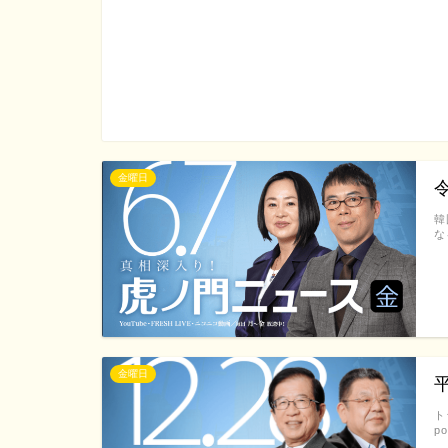
金曜日
韓
な
金曜日
ト
p