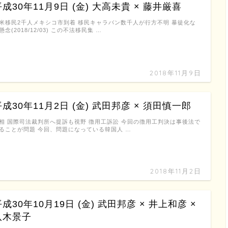
平成30年11月9日 (金) 大高未貴 × 藤井厳喜
米移民2千人メキシコ市到着 移民キャラバン数千人が行方不明 暴徒化な
懸念(2018/12/03) この不法移民集 …
2018年11月9日
平成30年11月2日 (金) 武田邦彦 × 須田慎一郎
相 国際司法裁判所へ提訴も視野 徴用工訴訟 今回の徴用工判決は事後法で
ることが問題 今回、問題になっている韓国人 …
2018年11月2日
成30年10月19日 (金) 武田邦彦 × 井上和彦 ×
八木景子