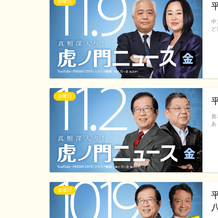
金曜日
中
ど
金曜日
首
あ
金曜日
平