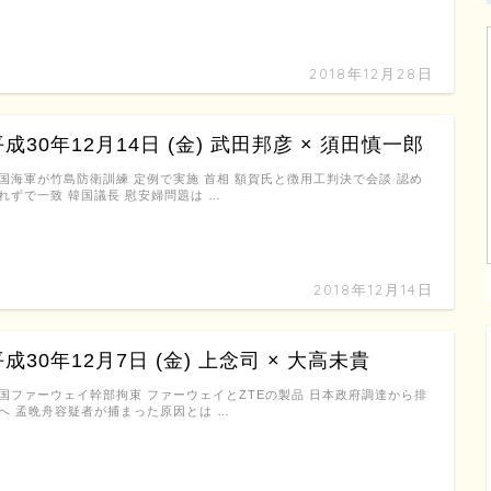
2018年12月28日
平成30年12月14日 (金) 武田邦彦 × 須田慎一郎
国海軍が竹島防衛訓練 定例で実施 首相 額賀氏と徴用工判決で会談 認め
れずで一致 韓国議長 慰安婦問題は …
2018年12月14日
平成30年12月7日 (金) 上念司 × 大高未貴
国ファーウェイ幹部拘束 ファーウェイとZTEの製品 日本政府調達から排
へ 孟晩舟容疑者が捕まった原因とは …