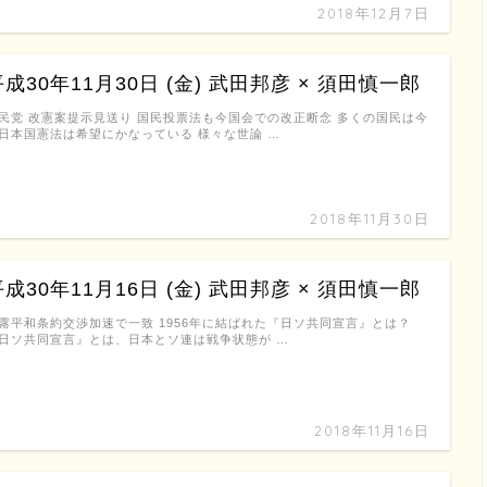
2018年12月7日
平成30年11月30日 (金) 武田邦彦 × 須田慎一郎
民党 改憲案提示見送り 国民投票法も今国会での改正断念 多くの国民は今
日本国憲法は希望にかなっている 様々な世論 …
2018年11月30日
平成30年11月16日 (金) 武田邦彦 × 須田慎一郎
露平和条約交渉加速で一致 1956年に結ばれた『日ソ共同宣言』とは？
日ソ共同宣言』とは、日本とソ連は戦争状態が …
2018年11月16日