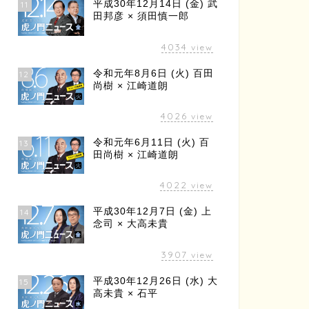
平成30年12月14日 (金) 武
11
田邦彦 × 須田慎一郎
4034
view
令和元年8月6日 (火) 百田
12
尚樹 × 江崎道朗
4026
view
令和元年6月11日 (火) 百
13
田尚樹 × 江崎道朗
4022
view
平成30年12月7日 (金) 上
14
念司 × 大高未貴
3907
view
平成30年12月26日 (水) 大
15
高未貴 × 石平