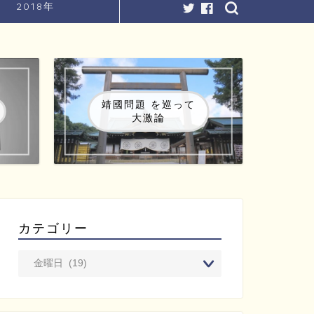
2018年
靖國問題 を巡って
大激論
カテゴリー