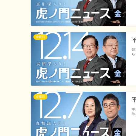
金曜日
韓
ら
金曜日
中
除