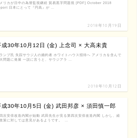
メリカが日中の為替監視継続 貿易黒字問題視 [PDF] October 2018
eport 日本にとって『円高』が …
2018年10月19日
成30年10月12日 (金) 上念司 × 大高未貴
ランプ氏 失踪サウジ人の婚約者 ホワイトハウス招待へ アメリカを含んで
大問題に発展 一説に言うと、サウジアラ …
2018年10月12日
平成30年10月5日 (金) 武田邦彦 × 須田慎一郎
四次安倍改造内閣が始動 武田先生が見る第四次安倍改造内閣 しかし、経
政策に対しては意見があるようです。 …