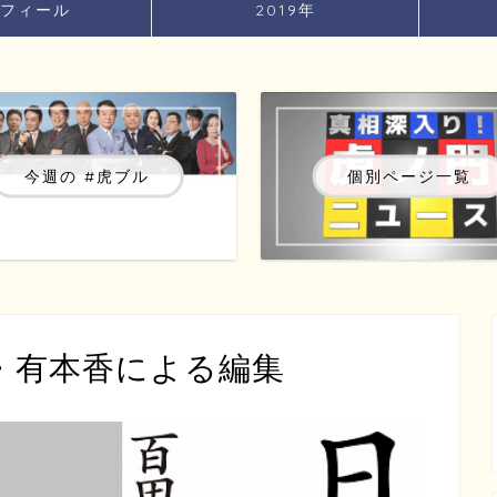
フィール
2019年
今週の #虎ブル
個別ページ一覧
・有本香による編集