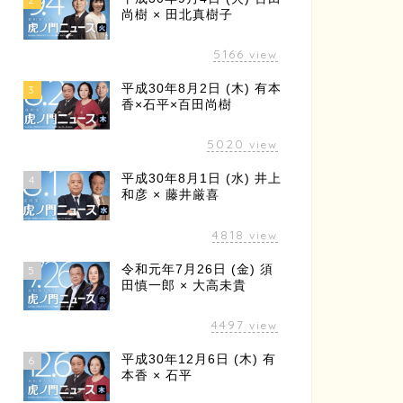
尚樹 × 田北真樹子
5166
view
平成30年8月2日 (木) 有本
3
香×石平×百田尚樹
5020
view
平成30年8月1日 (水) 井上
4
和彦 × 藤井厳喜
4818
view
令和元年7月26日 (金) 須
5
田慎一郎 × 大高未貴
4497
view
平成30年12月6日 (木) 有
6
本香 × 石平