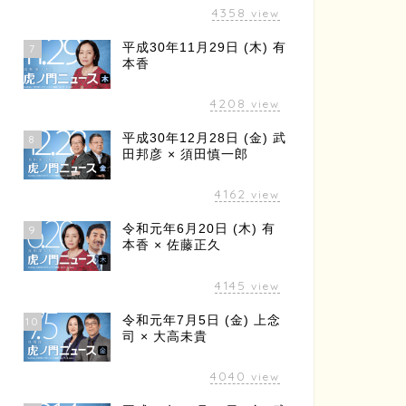
4358
view
平成30年11月29日 (木) 有
7
本香
4208
view
平成30年12月28日 (金) 武
8
田邦彦 × 須田慎一郎
4162
view
令和元年6月20日 (木) 有
9
本香 × 佐藤正久
4145
view
令和元年7月5日 (金) 上念
10
司 × 大高未貴
4040
view