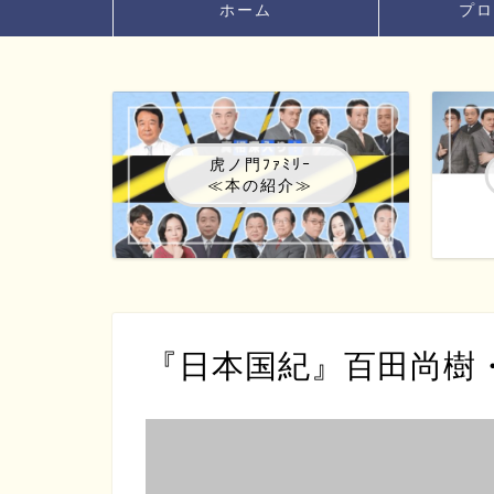
ホーム
プロ
虎ノ門ﾌｧﾐﾘｰ
≪本の紹介≫
『日本国紀』百田尚樹