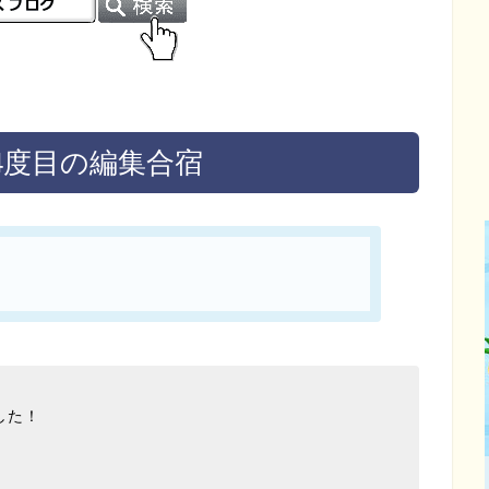
の4度目の編集合宿
した！