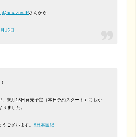
8
@amazonJP
さんから
0月15日
位！
が、来月15日発売予定（本日予約スタート）にもか
になりました。
とうございます。
#日本国紀