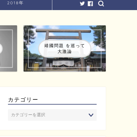
2018年
靖國問題 を巡って
大激論
カテゴリー