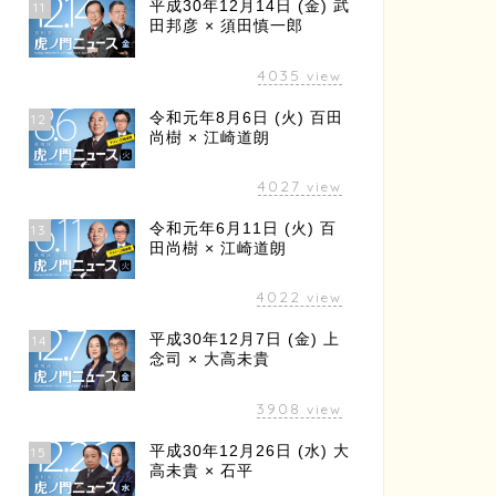
平成30年12月14日 (金) 武
11
田邦彦 × 須田慎一郎
4035
view
令和元年8月6日 (火) 百田
12
尚樹 × 江崎道朗
4027
view
令和元年6月11日 (火) 百
13
田尚樹 × 江崎道朗
4022
view
平成30年12月7日 (金) 上
14
念司 × 大高未貴
3908
view
平成30年12月26日 (水) 大
15
高未貴 × 石平