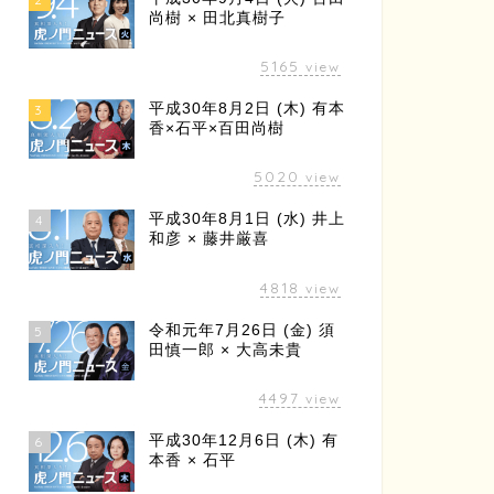
尚樹 × 田北真樹子
5165
view
平成30年8月2日 (木) 有本
3
香×石平×百田尚樹
5020
view
平成30年8月1日 (水) 井上
4
和彦 × 藤井厳喜
4818
view
令和元年7月26日 (金) 須
5
田慎一郎 × 大高未貴
4497
view
平成30年12月6日 (木) 有
6
本香 × 石平