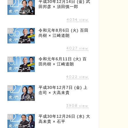
平成30年12月14日 (金) 武
11
田邦彦 × 須田慎一郎
4034
view
令和元年8月6日 (火) 百田
12
尚樹 × 江崎道朗
4027
view
令和元年6月11日 (火) 百
13
田尚樹 × 江崎道朗
4022
view
平成30年12月7日 (金) 上
14
念司 × 大高未貴
3908
view
平成30年12月26日 (水) 大
15
高未貴 × 石平