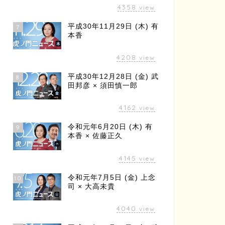
4358
view
平成30年11月29日 (木) 有
7
本香
4208
view
平成30年12月28日 (金) 武
8
田邦彦 × 須田慎一郎
4162
view
令和元年6月20日 (木) 有
9
本香 × 佐藤正久
4145
view
令和元年7月5日 (金) 上念
10
司 × 大高未貴
4040
view