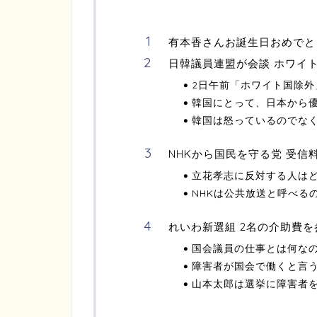
有本香さんお誕生日おめでと
日韓議員連盟が会談 ホワイ
2日午前「ホワイト国除外
韓国にとって、日本から
韓国は怒っているのでな
NHKから国民を守る党 受
立花孝志に反対する人は
NHKは公共放送と呼べる
れいわ新選組 2名の介助費
国会議員の仕事とは何な
障害者が国会で働くと言
山本太郎は選挙に障害者