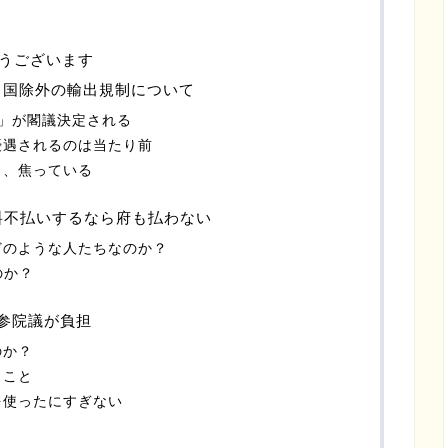
うございます
ト国除外の輸出規制について
」が閣議決定される
優遇されるのは当たり前
く、焦っている
信料不払いするなら府も払わない
どのような人たちなのか？
のか？
を参院議が負担
のか？
うこと
を使ったにすぎない