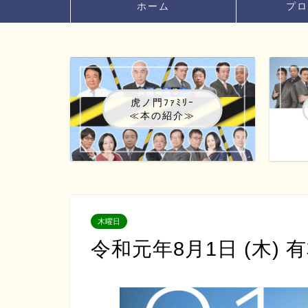
ホーム
プロ
虎ノ門ﾌｧﾐﾘｰ
≪本の紹介≫
木曜日
令和元年8月1日 (木) 有