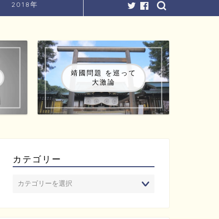
2018年
靖國問題 を巡って
大激論
カテゴリー