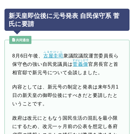
新天皇即位後に元号発表 自民保守系 菅
氏に要請
共同通信
ふるや
けいじ
8月6日午後、
古屋
圭司
衆議院議院運営委員長ら
すが
よしひで
保守色の強い自民党議員は
菅
義偉
官房長官と首
相官邸で新元号について会談しました。
内容としては、新元号の制定と発表は来年5月1
日の新天皇の御即位後にすべきだと要請したと
いうことです。
政府は改元にともなう国民生活の混乱を最小限
にするため、改元一ヶ月前の公表を想定し各府