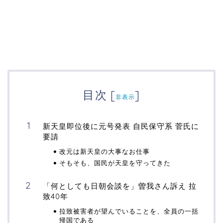
目次
[
]
非表示
新天皇即位後に元号発表 自民保守系 菅氏に
要請
改元は新天皇の大事なお仕事
そもそも、国民が天皇を守ってきた
「何としても日朝会談を」曽我さん訴え 拉
致40年
拉致被害者が望んでいることを、全員の一括
帰国である