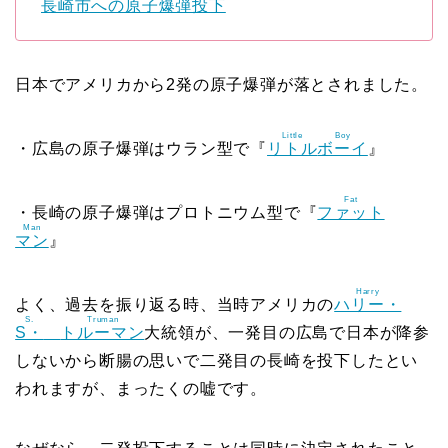
長崎市への原子爆弾投下
日本でアメリカから2発の原子爆弾が落とされました。
Little
Boy
・広島の原子爆弾はウラン型で『
リトル
ボーイ
』
Fat
・長崎の原子爆弾はプロトニウム型で『
ファット
Man
マン
』
Harry
よく、過去を振り返る時、当時アメリカの
ハリー・
S.
Truman
S・
トルーマン
大統領が、一発目の広島で日本が降参
しないから断腸の思いで二発目の長崎を投下したとい
われますが、まったくの嘘です。