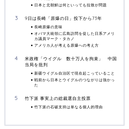
日本と北朝鮮は何といっても拉致が問題
9日は長崎「原爆の日」投下から73年
長崎原爆の意味
オバマ大統領に広島訪問を促した日系アメリ
カ議員マーク・タカノ
アメリカ人が考える原爆への考え方
米政権「ウイグル 数十万人を拘束」 中国
当局を批判
新疆ウイグル自治区で現在起こっていること
戦前から日本とウイグルのつながりは強かっ
た
竹下派 事実上の総裁選自主投票
竹下派の石破支持は単なる個人的理由