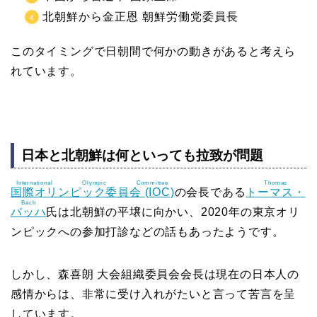
北朝鮮から金正恩 朝鮮労働党委員長
このタイミングで日朝間で何かの動きがあると考えら
れています。
日本と北朝鮮は何といっても拉致が問題
International Olympic Committee
Thomas
国際オリンピック委員会 (IOC)
の会長である
トーマス・
Bach
バッハ
氏は北朝鮮の平壌に向かい、2020年の東京オリ
ンピックへの参加打診などの話もあったようです。
しかし、森喜朗 大会組織委員会会長は現在の日本人の
感情からは、非常に受け入れがたいと言って苦言を呈
しています。