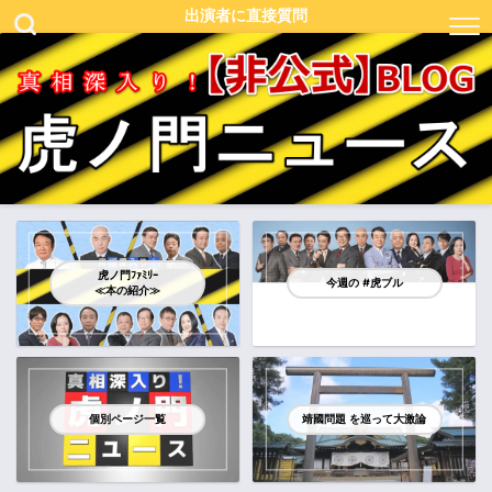
出演者に直接質問
虎ノ門ﾌｧﾐﾘｰ
今週の #虎ブル
≪本の紹介≫
個別ページ一覧
靖國問題 を巡って大激論