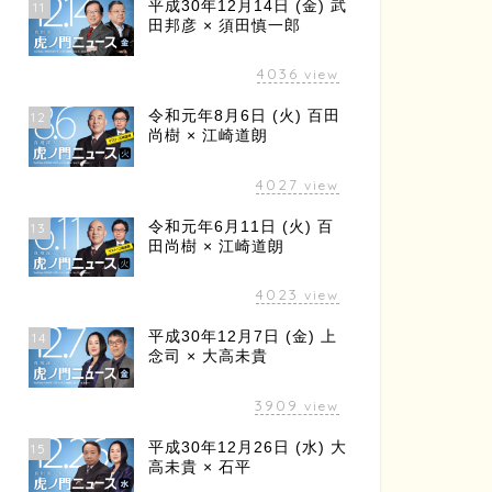
平成30年12月14日 (金) 武
11
田邦彦 × 須田慎一郎
4036
view
令和元年8月6日 (火) 百田
12
尚樹 × 江崎道朗
4027
view
令和元年6月11日 (火) 百
13
田尚樹 × 江崎道朗
4023
view
平成30年12月7日 (金) 上
14
念司 × 大高未貴
3909
view
平成30年12月26日 (水) 大
15
高未貴 × 石平