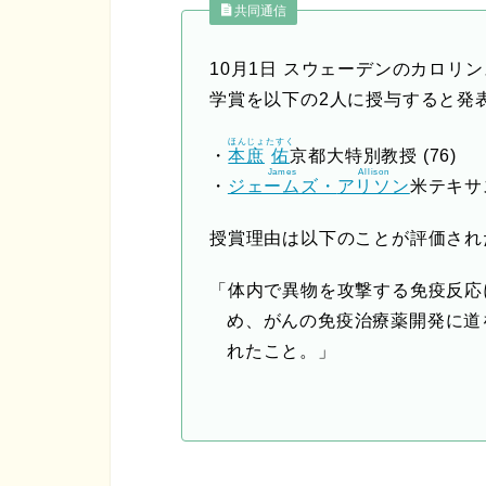
共同通信
10月1日 スウェーデンのカロリ
学賞を以下の2人に授与すると発
ほんじょ
たすく
・
本庶
佑
京都大特別教授 (76)
James
Allison
・
ジェームズ・
アリソン
米テキサス
授賞理由は以下のことが評価され
「体内で異物を攻撃する免疫反応
め、がんの免疫治療薬開発に道
れたこと。」