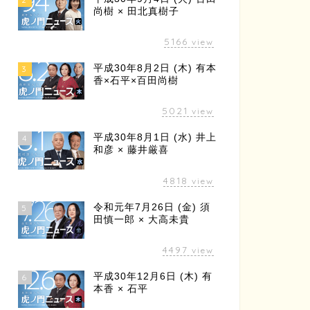
尚樹 × 田北真樹子
5166
view
平成30年8月2日 (木) 有本
3
香×石平×百田尚樹
5021
view
平成30年8月1日 (水) 井上
4
和彦 × 藤井厳喜
4818
view
令和元年7月26日 (金) 須
5
田慎一郎 × 大高未貴
4497
view
平成30年12月6日 (木) 有
6
本香 × 石平