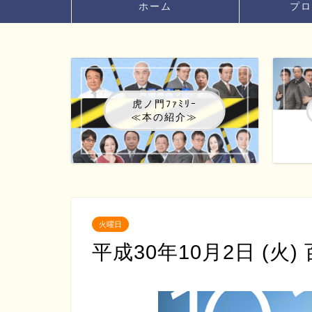
ホーム
プロ
虎ノ門ﾌｧﾐﾘｰ
≪本の紹介≫
火曜日
平成30年10月2日 (火