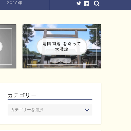
2018年
靖國問題 を巡って
大激論
カテゴリー