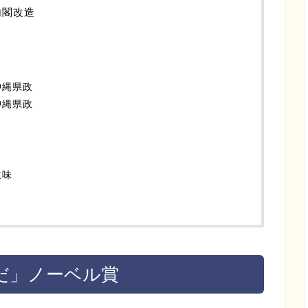
内閣改造
じ
沖縄県政
沖縄県政
意味
だ」ノーベル賞