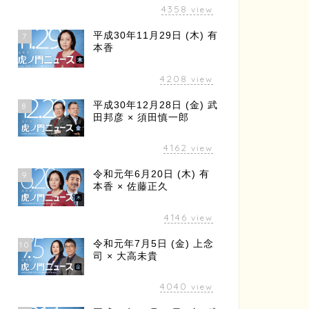
4358
view
平成30年11月29日 (木) 有
7
本香
4208
view
平成30年12月28日 (金) 武
8
田邦彦 × 須田慎一郎
4162
view
令和元年6月20日 (木) 有
9
本香 × 佐藤正久
4146
view
令和元年7月5日 (金) 上念
10
司 × 大高未貴
4040
view