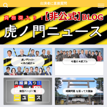
出演者に直接質問
虎ノ門ﾌｧﾐﾘｰ
今週の #虎ブル
≪本の紹介≫
個別ページ一覧
靖國問題 を巡って大激論