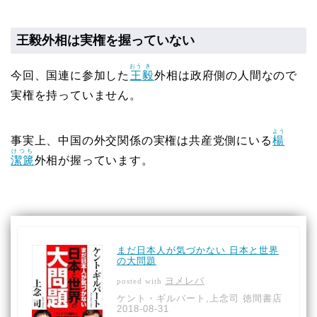
王毅外相は実権を握っていない
おう
き
今回、国連に参加した
王
毅
外相は政府側の人間なので
実権を持っていません。
よう
事実上、中国の外交関係の実権は共産党側にいる
楊
けつち
潔篪
外相が握っています。
まだ日本人が気づかない 日本と世界
の大問題
ヨメレバ
posted with
ケント・ギルバート,上念司 徳間書店
2018-08-31