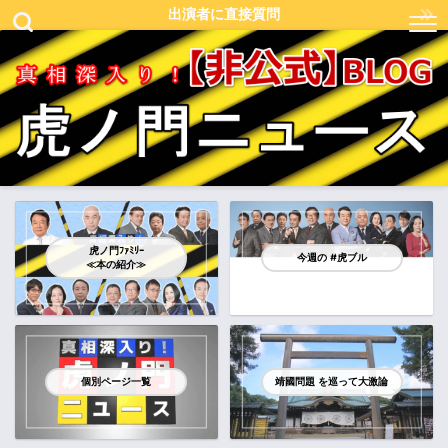
出演者に直接質問
虎ノ門ﾌｧﾐﾘｰ
今週の #虎ブル
≪本の紹介≫
個別ページ一覧
靖國問題 を巡って大激論