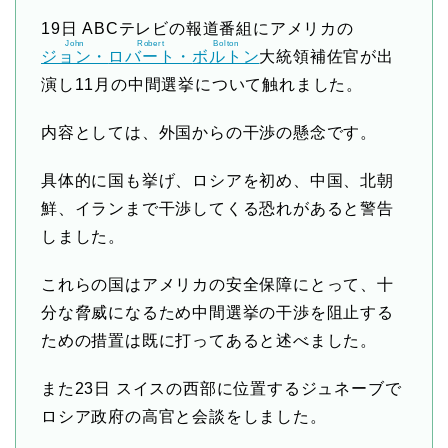
19日 ABCテレビの報道番組にアメリカの
John
Robert
Bolton
ジョン・
ロバート・
ボルトン
大統領補佐官が出
演し11月の中間選挙について触れました。
内容としては、外国からの干渉の懸念です。
具体的に国も挙げ、ロシアを初め、中国、北朝
鮮、イランまで干渉してくる恐れがあると警告
しました。
これらの国はアメリカの安全保障にとって、十
分な脅威になるため中間選挙の干渉を阻止する
ための措置は既に打ってあると述べました。
また23日 スイスの西部に位置するジュネーブで
ロシア政府の高官と会談をしました。