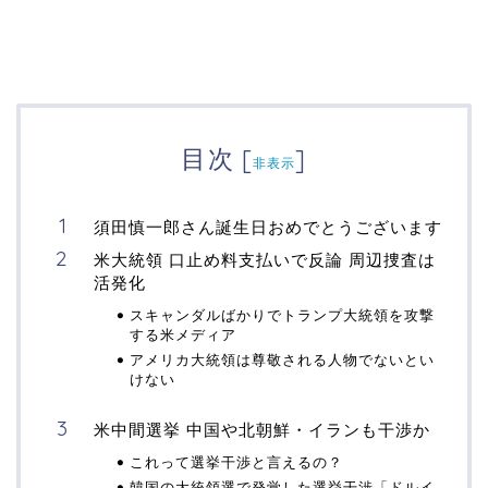
目次
[
]
非表示
須田慎一郎さん誕生日おめでとうございます
米大統領 口止め料支払いで反論 周辺捜査は
活発化
スキャンダルばかりでトランプ大統領を攻撃
する米メディア
アメリカ大統領は尊敬される人物でないとい
けない
米中間選挙 中国や北朝鮮・イランも干渉か
これって選挙干渉と言えるの？
韓国の大統領選で発覚した選挙干渉「ドルイ