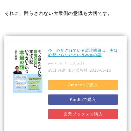
それに、踊らされない大衆側の意識も大切です。
今、心配されている環境問題は、実は
心配いらないという本当の話
ヨメレバ
posted with
武田 邦彦 山と渓谷社 2018-06-16
Amazonで購入
Kindleで購入
楽天ブックスで購入