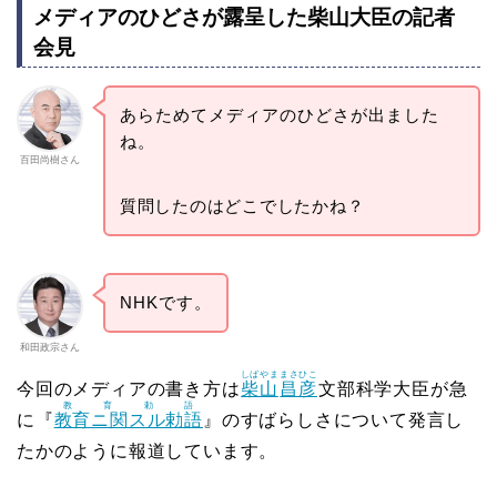
メディアのひどさが露呈した柴山大臣の記者
会見
あらためてメディアのひどさが出ました
ね。
百田尚樹さん
質問したのはどこでしたかね？
NHKです。
和田政宗さん
しばやま
まさひこ
今回のメディアの書き方は
柴山
昌彦
文部科学大臣が急
教育勅語
に『
教育ニ関スル勅語
』のすばらしさについて発言し
たかのように報道しています。