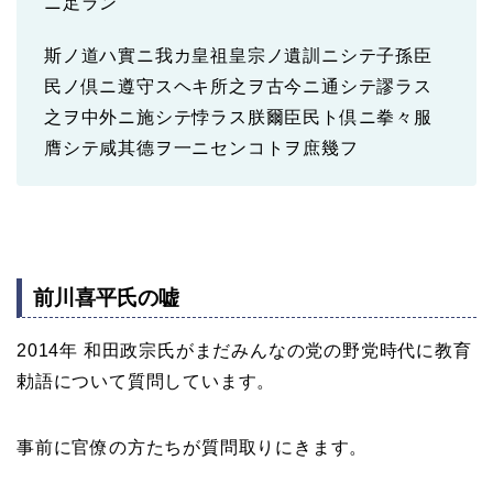
ニ足ラン
斯ノ道ハ實ニ我カ皇祖皇宗ノ遺訓ニシテ子孫臣
民ノ倶ニ遵守スヘキ所之ヲ古今ニ通シテ謬ラス
之ヲ中外ニ施シテ悖ラス朕爾臣民ト倶ニ拳々服
膺シテ咸其德ヲ一ニセンコトヲ庶幾フ
前川喜平氏の嘘
2014年 和田政宗氏がまだみんなの党の野党時代に教育
勅語について質問しています。
事前に官僚の方たちが質問取りにきます。