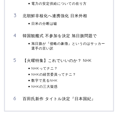
電力の安定供給についての在り方
北朝鮮非核化へ連携強化 日米外相
日米の分断は嘘
韓国観艦式 不参加を決定 旭日旗問題で
旭日旗が『侵略の象徴』というのはサッカー
選手の言い訳
【火曜特集】これでいいのか？ NHK
NHKってナニ？
NHKの経営委員ってナニ？
数字で見るNHK
NHKの三大疑惑
百田氏新作 タイトル決定『日本国紀』