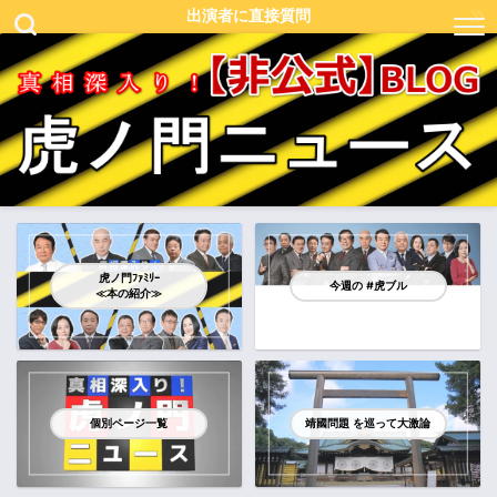
出演者に直接質問
虎ノ門ﾌｧﾐﾘｰ
今週の #虎ブル
≪本の紹介≫
個別ページ一覧
靖國問題 を巡って大激論