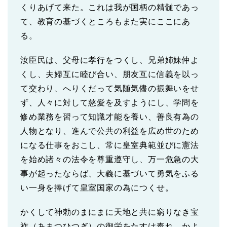
くりあげて来た。これは我が国柄の精髄であっ
て、教育の基づくところもまた実にここにあ
る。
汝臣民は、父母に孝行をつくし、兄弟姉妹仲よ
くし、夫婦互に睦び合い、朋友互に信義を以っ
て交わり、へりくだって気随気儘の振舞いをせ
ず、人々に対して慈愛を及すようにし、学問を
修め業務を習って知識才能を養い、善良有為の
人物となり、進んで公共の利益を広め世のため
になる仕事をおこし、常に皇室典範並びに憲法
を始め諸々の法令を尊重遵守し、万一危急の大
事が起ったならば、大義に基づいて勇気をふる
い一身を捧げて皇室国家の為につくせ。
かくして神勅のまにまに天地と共に窮りなき宝
祚（あまつひつぎ）の御栄をたすけ奉れ。かよ