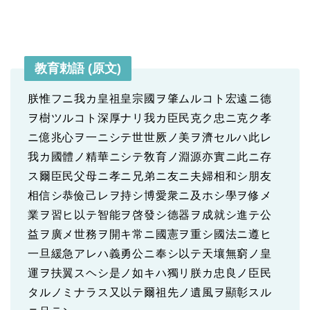
教育勅語 (原文)
朕惟フニ我カ皇祖皇宗國ヲ肇ムルコト宏遠ニ德
ヲ樹ツルコト深厚ナリ我カ臣民克ク忠ニ克ク孝
ニ億兆心ヲ一ニシテ世世厥ノ美ヲ濟セルハ此レ
我カ國體ノ精華ニシテ敎育ノ淵源亦實ニ此ニ存
ス爾臣民父母ニ孝ニ兄弟ニ友ニ夫婦相和シ朋友
相信シ恭儉己レヲ持シ博愛衆ニ及ホシ學ヲ修メ
業ヲ習ヒ以テ智能ヲ啓發シ德器ヲ成就シ進テ公
益ヲ廣メ世務ヲ開キ常ニ國憲ヲ重シ國法ニ遵ヒ
一旦緩急アレハ義勇公ニ奉シ以テ天壤無窮ノ皇
運ヲ扶翼スヘシ是ノ如キハ獨リ朕カ忠良ノ臣民
タルノミナラス又以テ爾祖先ノ遺風ヲ顯彰スル