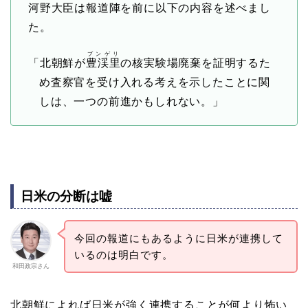
河野大臣は報道陣を前に以下の内容を述べまし
た。
プンゲリ
「北朝鮮が
豊渓里
の核実験場廃棄を証明するた
め査察官を受け入れる考えを示したことに関
しは、一つの前進かもしれない。」
日米の分断は嘘
今回の報道にもあるように日米が連携して
いるのは明白です。
和田政宗さん
北朝鮮によれば日米が強く連携することが何より怖い