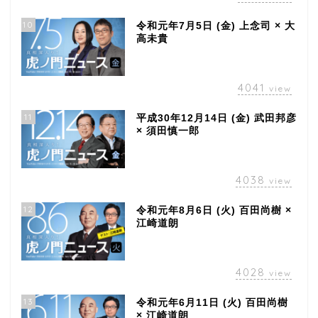
10
令和元年7月5日 (金) 上念司 × 大
高未貴
4041
view
11
平成30年12月14日 (金) 武田邦彦
× 須田慎一郎
4038
view
12
令和元年8月6日 (火) 百田尚樹 ×
江崎道朗
4028
view
13
令和元年6月11日 (火) 百田尚樹
× 江崎道朗