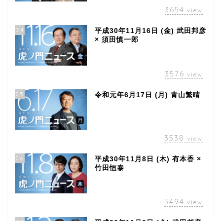
3654
view
24
平成30年11月16日 (金) 武田邦彦
× 須田慎一郎
3576
view
25
令和元年6月17日 (月) 青山繁晴
3538
view
26
平成30年11月8日 (木) 有本香 ×
竹田恒泰
3494
view