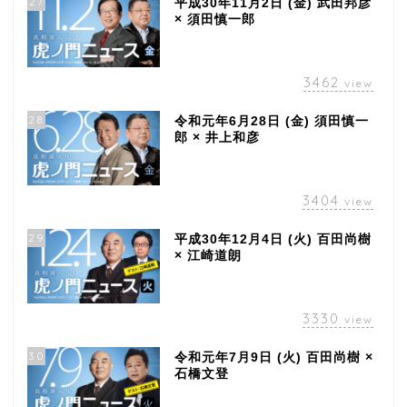
27
平成30年11月2日 (金) 武田邦彦
× 須田慎一郎
3462
view
28
令和元年6月28日 (金) 須田慎一
郎 × 井上和彦
3404
view
29
平成30年12月4日 (火) 百田尚樹
× 江崎道朗
3330
view
30
令和元年7月9日 (火) 百田尚樹 ×
石橋文登