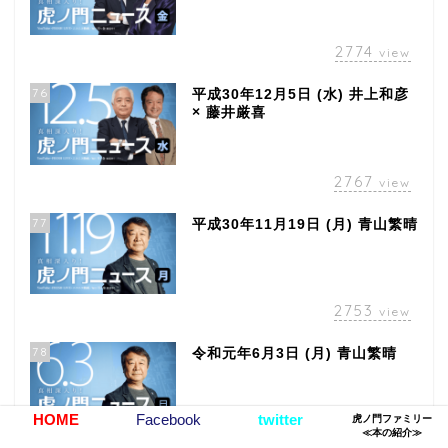
2774
view
76
平成30年12月5日 (水) 井上和彦
× 藤井厳喜
2767
view
77
平成30年11月19日 (月) 青山繁晴
2753
view
78
令和元年6月3日 (月) 青山繁晴
HOME
Facebook
twitter
虎ノ門ファミリー
≪本の紹介≫
2746
view