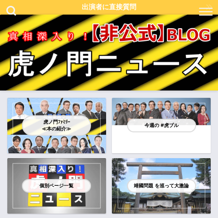
出演者に直接質問
虎ノ門ﾌｧﾐﾘｰ
今週の #虎ブル
≪本の紹介≫
個別ページ一覧
靖國問題 を巡って大激論