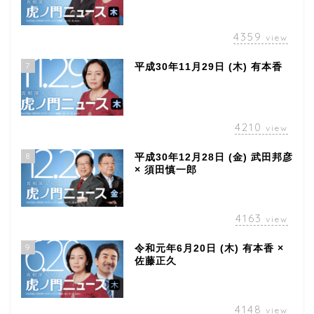
4359
view
7
平成30年11月29日 (木) 有本香
4210
view
8
平成30年12月28日 (金) 武田邦彦
× 須田慎一郎
4163
view
9
令和元年6月20日 (木) 有本香 ×
佐藤正久
4148
view