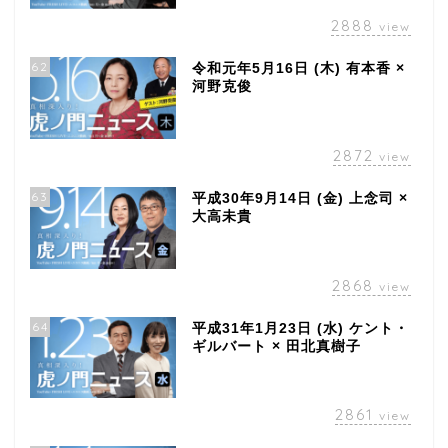
2888
view
62
令和元年5月16日 (木) 有本香 ×
河野克俊
2872
view
63
平成30年9月14日 (金) 上念司 ×
大高未貴
2868
view
64
平成31年1月23日 (水) ケント・
ギルバート × 田北真樹子
2861
view