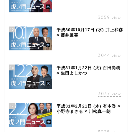
3059
view
45
平成30年10月17日 (水) 井上和彦
× 藤井厳喜
3044
view
46
平成31年1月22日 (火) 百田尚樹
× 生田よしかつ
3037
view
47
平成31年2月21日 (木) 有本香 ×
小野寺まさる × 川松真一朗
3028