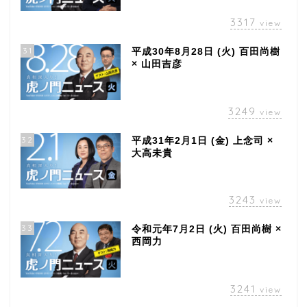
3317
view
31
平成30年8月28日 (火) 百田尚樹
× 山田吉彦
3249
view
32
平成31年2月1日 (金) 上念司 ×
大高未貴
3243
view
33
令和元年7月2日 (火) 百田尚樹 ×
西岡力
3241
view