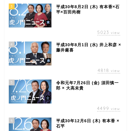
3
平成30年8月2日 (木) 有本香×石
平×百田尚樹
5023
view
4
平成30年8月1日 (水) 井上和彦 ×
藤井厳喜
4818
view
5
令和元年7月26日 (金) 須田慎一
郎 × 大高未貴
4499
view
6
平成30年12月6日 (木) 有本香 ×
石平