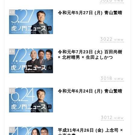
view
48
令和元年5月27日 (月) 青山繁晴
3022
view
49
令和元年7月23日 (火) 百田尚樹
× 北村晴男 × 生田よしかつ
3018
view
50
令和元年6月24日 (月) 青山繁晴
3012
view
51
平成31年4月26日 (金) 上念司 ×