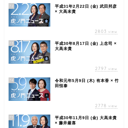
72
平成31年2月22日 (金) 武田邦彦
× 大高未貴
2803
view
73
平成30年8月17日 (金) 上念司 ×
大高未貴
2797
view
74
令和元年5月9日 (木) 有本香 × 竹
田恒泰
2778
view
75
平成30年11月9日 (金) 大高未貴
× 藤井厳喜