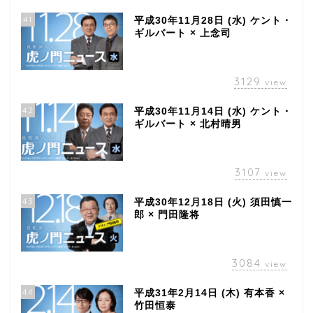
41
平成30年11月28日 (水) ケント・
ギルバート × 上念司
3129
view
42
平成30年11月14日 (水) ケント・
ギルバート × 北村晴男
3107
view
43
平成30年12月18日 (火) 須田慎一
郎 × 門田隆将
3084
view
44
平成31年2月14日 (木) 有本香 ×
竹田恒泰