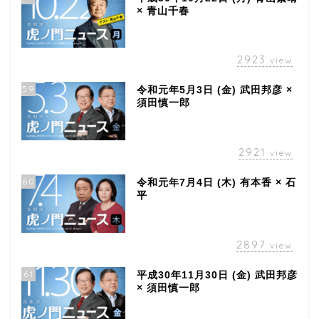
× 青山千春
2923
view
59
令和元年5月3日 (金) 武田邦彦 ×
須田慎一郎
2921
view
60
令和元年7月4日 (木) 有本香 × 石
平
2897
view
61
平成30年11月30日 (金) 武田邦彦
× 須田慎一郎