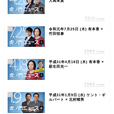
大高未貴
3010
view
52
令和元年7月25日 (木) 有本香 ×
竹田恒泰
2989
view
53
平成31年4月18日 (木) 有本香 ×
萩生田光一
2980
view
54
平成31年1月9日 (水) ケント・ギ
ルバート × 北村晴男