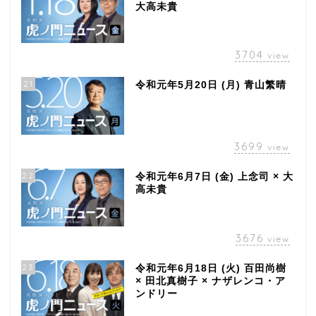
大高未貴
3704
view
21
令和元年5月20日 (月) 青山繁晴
3699
view
22
令和元年6月7日 (金) 上念司 × 大
高未貴
3676
view
23
令和元年6月18日 (火) 百田尚樹
× 田北真樹子 × ナザレンコ・ア
ンドリー