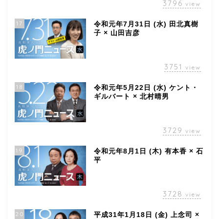
3796
view
17
令和元年7月31日 (水) 田北真樹
子 × 山田吉彦
3751
view
18
令和元年5月22日 (水) ケント・
ギルバート × 北村晴男
3729
view
19
令和元年8月1日 (木) 有本香 × 石
平
3728
view
20
平成31年1月18日 (金) 上念司 ×