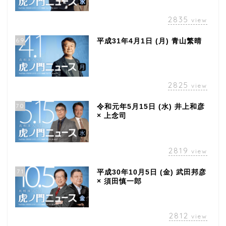
2835
view
69
平成31年4月1日 (月) 青山繁晴
2825
view
70
令和元年5月15日 (水) 井上和彦
× 上念司
2819
view
71
平成30年10月5日 (金) 武田邦彦
× 須田慎一郎
2812
view