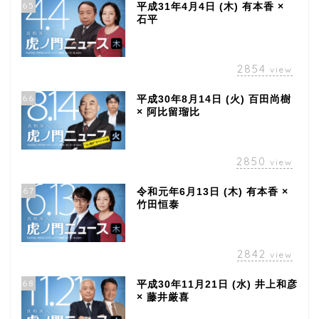
65
平成31年4月4日 (木) 有本香 ×
石平
2854
view
66
平成30年8月14日 (火) 百田尚樹
× 阿比留瑠比
2850
view
67
令和元年6月13日 (木) 有本香 ×
竹田恒泰
2842
view
68
平成30年11月21日 (水) 井上和彦
× 藤井厳喜