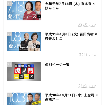
34
令和元年7月18日 (木) 有本香 ×
ほんこん
3220
view
35
平成31年1月8日 (火) 百田尚樹 ×
櫻井よしこ
3211
view
36
個別ページ一覧
3185
view
37
平成30年10月31日 (水) 上念司 ×
高橋洋一