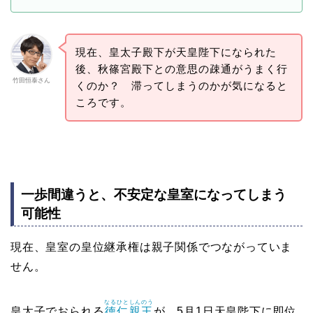
現在、皇太子殿下が天皇陛下になられた
後、秋篠宮殿下との意思の疎通がうまく行
竹田恒泰さん
くのか？ 滞ってしまうのかが気になると
ころです。
一歩間違うと、不安定な皇室になってしまう
可能性
現在、皇室の皇位継承権は親子関係でつながっていま
せん。
なるひと
しんのう
皇太子でおられる
徳仁
親王
が、5月1日天皇陛下に即位