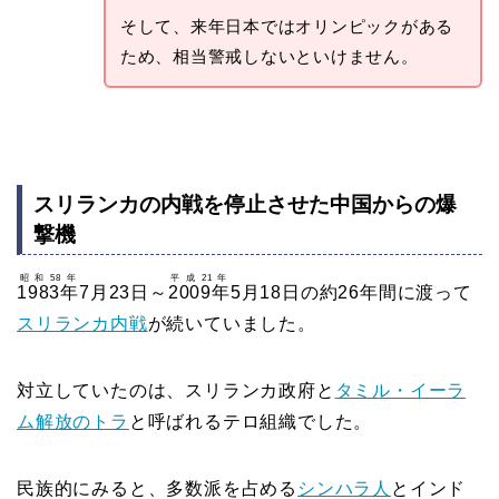
そして、来年日本ではオリンピックがある
ため、相当警戒しないといけません。
スリランカの内戦を停止させた中国からの爆
撃機
昭和58年
平成21年
1983年
7月23日～
2009年
5月18日の約26年間に渡って
スリランカ内戦
が続いていました。
対立していたのは、スリランカ政府と
タミル・イーラ
ム解放のトラ
と呼ばれるテロ組織でした。
民族的にみると、多数派を占める
シンハラ人
とインド