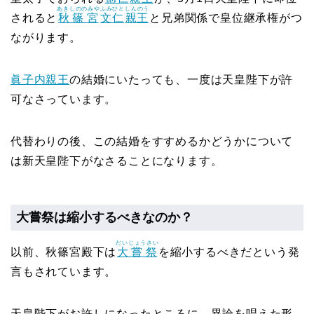
あきしののみや
ふみひと
しんのう
されると
秋篠宮
文仁
親王
と兄弟関係で皇位継承権がつ
ながります。
眞子内親王
の結婚にいたっても、一度は天皇陛下が許
可なさっています。
代替わりの後、この結婚をすすめるかどうかについて
は新天皇陛下がなさることになります。
大嘗祭は縮小するべきなのか？
だいじょうさい
以前、秋篠宮殿下は
大嘗祭
を縮小するべきだという発
言もされています。
天皇陛下がお許しになったところに、異論を唱えた形