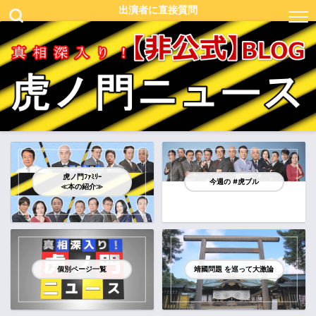
出演者に直接質問
虎ノ門ﾌｧﾐﾘｰ
今週の #虎ブル
≪本の紹介≫
個別ページ一覧
靖國問題 を巡って大激論