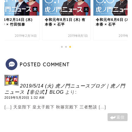
31年2月14日 (木)
令和元年8月1日 (木) 有
令和元年6月6日 (木)
香 × 竹田恒泰
本香 × 石平
本香 × 石平
2019年2月14日
2019年8月1日
2019年
POSTED COMMENT
2019/5/14 (火) 虎ノ門ニュースブログ｜虎ノ門
ニュース【非公式】BLOG
より:
2019年5月20日 1:32 AM
[…] 天皇陛下 皇太子殿下 秋篠宮殿下 三者懇談 […]
返信