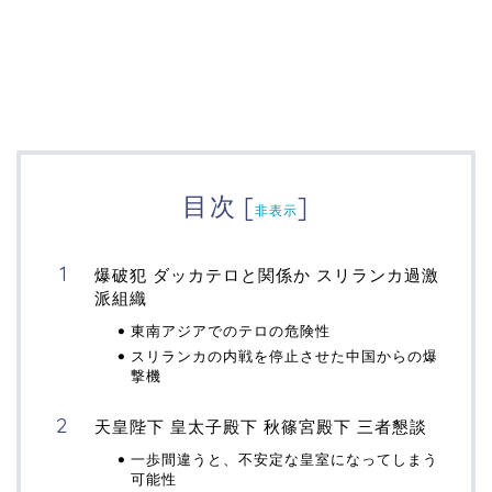
目次
[
]
非表示
爆破犯 ダッカテロと関係か スリランカ過激
派組織
東南アジアでのテロの危険性
スリランカの内戦を停止させた中国からの爆
撃機
天皇陛下 皇太子殿下 秋篠宮殿下 三者懇談
一歩間違うと、不安定な皇室になってしまう
可能性